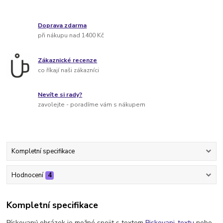
Doprava zdarma
při nákupu nad 1400 Kč
Zákaznické recenze
co říkají naši zákazníci
Nevíte si rady?
zavolejte - poradíme vám s nákupem
Kompletní specifikace
Hodnocení
4
Kompletní specifikace
Pískovaný obrázek je možné spojit s textem
Piskovani-textu
nebo