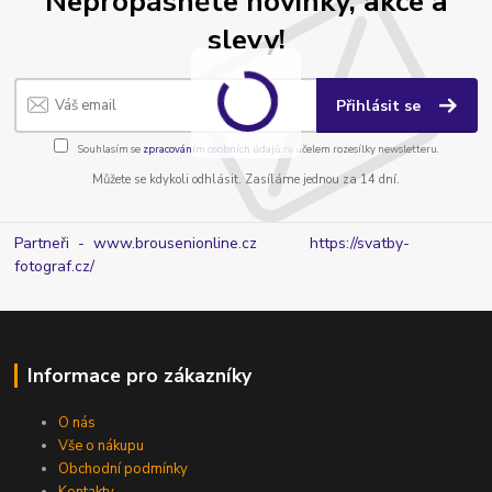
Nepropásněte novinky, akce a
slevy!
Přihlásit se
Souhlasím se
zpracováním osobních údajů
za účelem rozesílky newsletteru.
Můžete se kdykoli odhlásit. Zasíláme jednou za 14 dní.
Partneři - www.brousenionline.cz
https://svatby-
fotograf.cz/
Informace pro zákazníky
O nás
Vše o nákupu
Obchodní podmínky