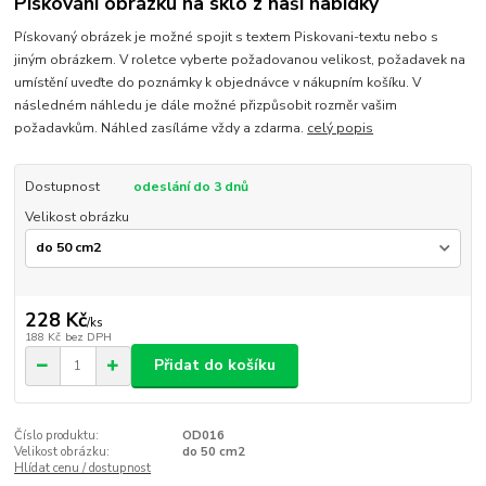
Pískování obrázku na sklo z naší nabídky
Pískovaný obrázek je možné spojit s textem Piskovani-textu nebo s
jiným obrázkem. V roletce vyberte požadovanou velikost, požadavek na
umístění uveďte do poznámky k objednávce v nákupním košíku. V
následném náhledu je dále možné přizpůsobit rozměr vašim
požadavkům. Náhled zasíláme vždy a zdarma.
celý popis
Dostupnost
odeslání do 3 dnů
Velikost obrázku
228 Kč
/
ks
188 Kč
bez DPH
Přidat do košíku
Číslo produktu:
OD016
Velikost obrázku:
do 50 cm2
Hlídat cenu / dostupnost