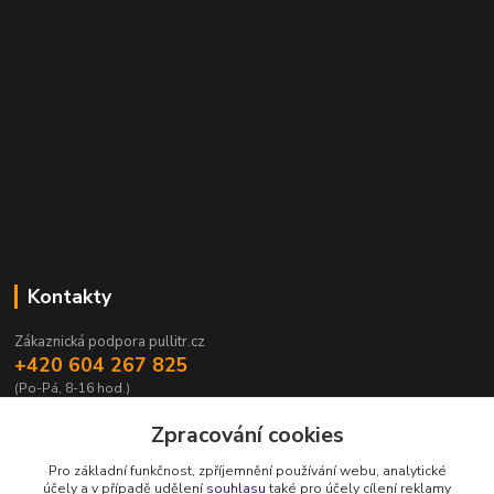
Kontakty
Zákaznická podpora pullitr.cz
+420 604 267 825
(Po-Pá, 8-16 hod.)
info@pullitr.cz
Zpracování cookies
Pro základní funkčnost, zpříjemnění používání webu, analytické
účely a v případě udělení
souhlasu
také pro účely cílení reklamy