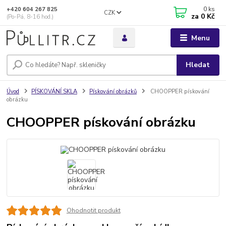
0
ks
+420 604 267 825
CZK
za
0 Kč
(Po-Pá, 8-16 hod.)
Menu
Hledat
Úvod
PÍSKOVÁNÍ SKLA
Pískování obrázků
CHOOPPER pískování
obrázku
CHOOPPER pískování obrázku
Ohodnotit produkt