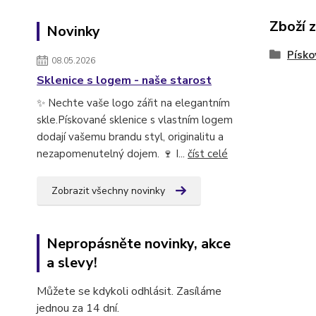
Zboží 
Novinky
Písko
08.05.2026
Sklenice s logem - naše starost
✨ Nechte vaše logo zářit na elegantním
skle.Pískované sklenice s vlastním logem
dodají vašemu brandu styl, originalitu a
nezapomenutelný dojem. 🍷 I...
číst celé
Zobrazit všechny novinky
Nepropásněte novinky, akce
a slevy!
Můžete se kdykoli odhlásit. Zasíláme
jednou za 14 dní.