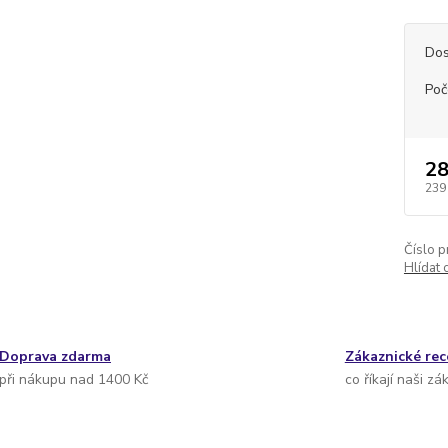
Dos
Poč
28
239
Číslo p
Hlídat 
Doprava zdarma
Zákaznické re
při nákupu nad 1400 Kč
co říkají naši zá