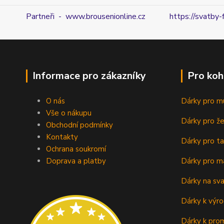
Partneři - www.brousenionline.cz
https://svatby-
Informace pro zákazníky
Pro koh
O nás
Dárky pro m
Vše o nákupu
Dárky pro ž
Obchodní podmínky
Kontakty
Dárky pro ta
Ochrana soukromí
Doprava a platby
Dárky pro m
Dárky na sv
Dárky k výro
Dárky k prom