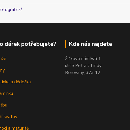
fotograf.cz/
o dárek potřebujete?
Kde nás najdete
uže
Žižkovo náměstí 1
ulice Petra z Lindy
eny
Borovany, 373 12
tínka a dědečka
aminku
atbu
čí svatby
oci a maturitě