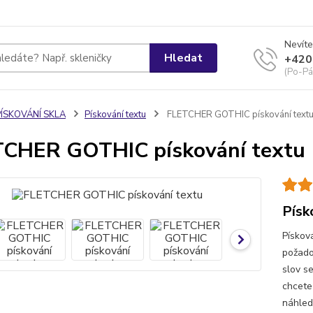
Nevíte
Hledat
+420
(Po-Pá
PÍSKOVÁNÍ SKLA
Pískování textu
FLETCHER GOTHIC pískování text
CHER GOTHIC pískování textu
Písk
Pískov
požado
slov s
chcete
náhled