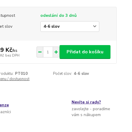
tupnost
odeslání do 3 dnů
et slov
9 Kč
/
ks
Přidat do košíku
 Kč
bez DPH
roduktu:
PT010
Počet slov:
4-6 slov
cenu / dostupnost
Nevíte si rady?
cenze
zavolejte - poradíme
kazníci
vám s nákupem