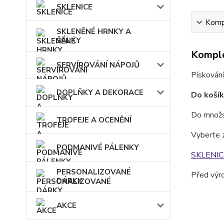
SKLENICE
Kompl
SKLENĚNÉ HRNKY A
ŠÁLKY
Komple
SERVÍROVÁNÍ NÁPOJŮ
Pískování
DOPLŇKY A DEKORACE
Do košík
Do množst
TROFEJE A OCENĚNÍ
Vyberte 
PODMANIVÉ PÁLENKY
SKLENIC
PERSONALIZOVANÉ
Před výr
DÁRKY
AKCE