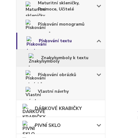
Maturitní skleničky,
Promoce, Učitelé
Pískování monogramů
Pískování textu
Znaky/symboly k textu
Pískování obrázků
Vlastní návrhy
DÁRKOVÉ KRABIČKY
PIVNÍ SKLO