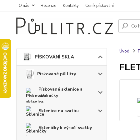
O nás
Recenze
Kontakty
Ceník pískování
Úvod
PÍSKOVÁNÍ SKLA
FLET
Pískované půllitry
Pískované sklenice a
skleničky
Sklenice na svatbu
Skleničky k výročí svatby