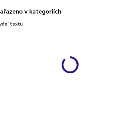
zařazeno v kategoriích
vání textu