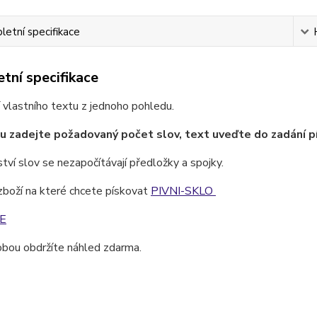
etní specifikace
tní specifikace
 vlastního textu z jednoho pohledu.
u zadejte požadovaný počet slov, text uveďte do zadání p
ví slov se nezapočítávají předložky a spojky.
zboží na které chcete pískovat
PIVNI-SKLO
E
obou obdržíte náhled zdarma.