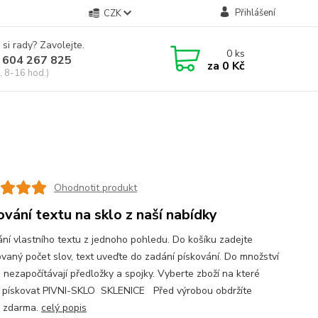
Přihlášení
CZK
 si rady? Zavolejte.
0
ks
 604 267 825
za
0 Kč
, 8-16 hod.)
u
Ohodnotit produkt
ování textu na sklo z naší nabídky
ání vlastního textu z jednoho pohledu. Do košíku zadejte
vaný počet slov, text uveďte do zadání pískování. Do množství
e nezapočítávají předložky a spojky. Vyberte zboží na které
 pískovat PIVNI-SKLO SKLENICE Před výrobou obdržíte
 zdarma.
celý popis