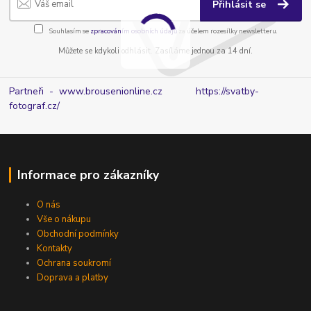
Přihlásit se
Souhlasím se
zpracováním osobních údajů
za účelem rozesílky newsletteru.
Můžete se kdykoli odhlásit. Zasíláme jednou za 14 dní.
Partneři - www.brousenionline.cz
https://svatby-
fotograf.cz/
Informace pro zákazníky
O nás
Vše o nákupu
Obchodní podmínky
Kontakty
Ochrana soukromí
Doprava a platby