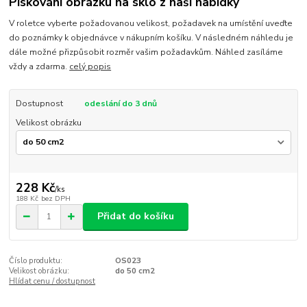
Pískování obrázku na sklo z naší nabídky
V roletce vyberte požadovanou velikost, požadavek na umístění uveďte
do poznámky k objednávce v nákupním košíku. V následném náhledu je
dále možné přizpůsobit rozměr vašim požadavkům. Náhled zasíláme
vždy a zdarma.
celý popis
Dostupnost
odeslání do 3 dnů
Velikost obrázku
228 Kč
/
ks
188 Kč
bez DPH
Přidat do košíku
Číslo produktu:
OS023
Velikost obrázku:
do 50 cm2
Hlídat cenu / dostupnost