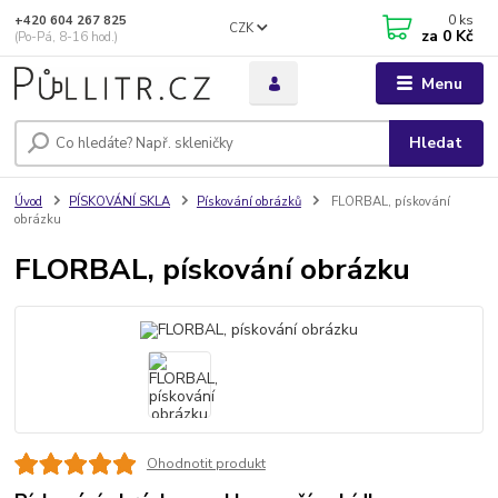
0
ks
+420 604 267 825
CZK
za
0 Kč
(Po-Pá, 8-16 hod.)
Menu
Hledat
Úvod
PÍSKOVÁNÍ SKLA
Pískování obrázků
FLORBAL, pískování
obrázku
FLORBAL, pískování obrázku
Ohodnotit produkt