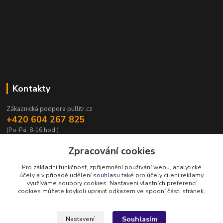
Kontakty
Zákaznická podpora pullitr.cz
+420 604 267 825
(Po-Pá, 8-16 hod.)
info@pullitr.cz
Zpracování cookies
Pro základní funkčnost, zpříjemnění používání webu, analytické
účely a v případě udělení
souhlasu
také pro účely cílení reklamy
využíváme soubory cookies. Nastavení vlastních preferencí
cookies můžete kdykoli upravit odkazem ve spodní části stránek.
Upravit sběr cookies.
Souhlasím
Nastavení