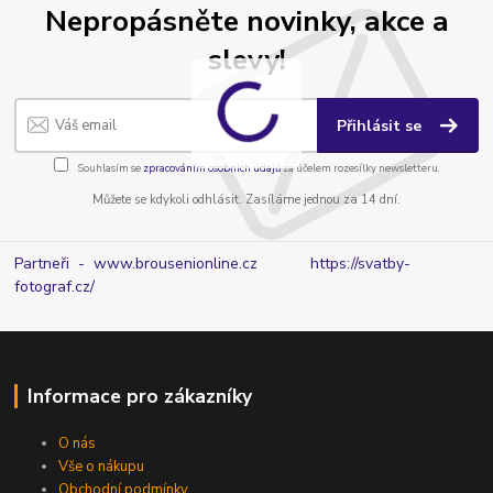
Nepropásněte novinky, akce a
slevy!
Přihlásit se
Souhlasím se
zpracováním osobních údajů
za účelem rozesílky newsletteru.
Můžete se kdykoli odhlásit. Zasíláme jednou za 14 dní.
Partneři - www.brousenionline.cz
https://svatby-
fotograf.cz/
Informace pro zákazníky
O nás
Vše o nákupu
Obchodní podmínky