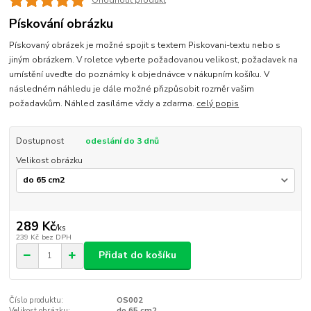
Ohodnotit produkt
Pískování obrázku
Pískovaný obrázek je možné spojit s textem Piskovani-textu nebo s
jiným obrázkem. V roletce vyberte požadovanou velikost, požadavek na
umístění uveďte do poznámky k objednávce v nákupním košíku. V
následném náhledu je dále možné přizpůsobit rozměr vašim
požadavkům. Náhled zasíláme vždy a zdarma.
celý popis
Dostupnost
odeslání do 3 dnů
Velikost obrázku
289 Kč
/
ks
239 Kč
bez DPH
Přidat do košíku
Číslo produktu:
OS002
Velikost obrázku:
do 65 cm2