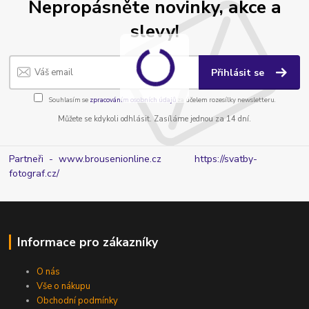
Nepropásněte novinky, akce a
slevy!
Přihlásit se
Souhlasím se
zpracováním osobních údajů
za účelem rozesílky newsletteru.
Můžete se kdykoli odhlásit. Zasíláme jednou za 14 dní.
Partneři - www.brousenionline.cz
https://svatby-
fotograf.cz/
Informace pro zákazníky
O nás
Vše o nákupu
Obchodní podmínky