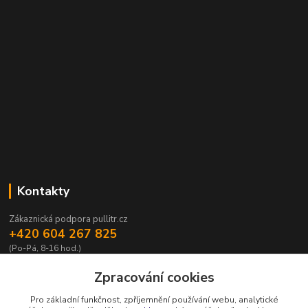
Kontakty
Zákaznická podpora pullitr.cz
+420 604 267 825
(Po-Pá, 8-16 hod.)
info@pullitr.cz
Zpracování cookies
Pro základní funkčnost, zpříjemnění používání webu, analytické