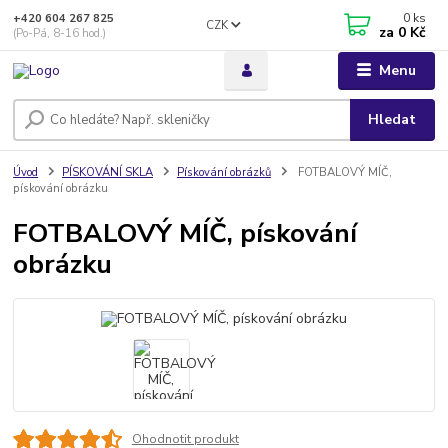
0
ks
+420 604 267 825
CZK
za
0 Kč
(Po-Pá, 8-16 hod.)
Menu
Hledat
Úvod
PÍSKOVÁNÍ SKLA
Pískování obrázků
FOTBALOVÝ MÍČ,
pískování obrázku
FOTBALOVÝ MÍČ, pískování
obrázku
Ohodnotit produkt