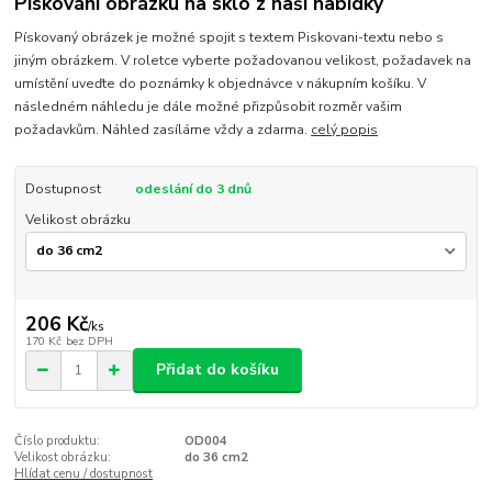
Pískování obrázku na sklo z naší nabídky
Pískovaný obrázek je možné spojit s textem Piskovani-textu nebo s
jiným obrázkem. V roletce vyberte požadovanou velikost, požadavek na
umístění uveďte do poznámky k objednávce v nákupním košíku. V
následném náhledu je dále možné přizpůsobit rozměr vašim
požadavkům. Náhled zasíláme vždy a zdarma.
celý popis
Dostupnost
odeslání do 3 dnů
Velikost obrázku
206 Kč
/
ks
170 Kč
bez DPH
Přidat do košíku
Číslo produktu:
OD004
Velikost obrázku:
do 36 cm2
Hlídat cenu / dostupnost