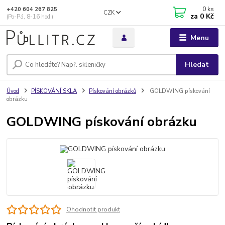
0
ks
+420 604 267 825
CZK
za
0 Kč
(Po-Pá, 8-16 hod.)
Menu
Hledat
Úvod
PÍSKOVÁNÍ SKLA
Pískování obrázků
GOLDWING pískování
obrázku
GOLDWING pískování obrázku
Ohodnotit produkt