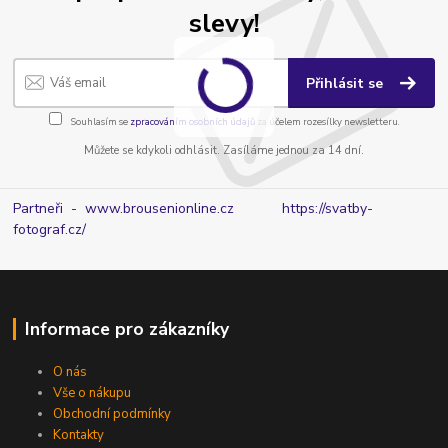
slevy!
Přihlásit se
Souhlasím se
zpracováním osobních údajů
za účelem rozesílky newsletteru.
Můžete se kdykoli odhlásit. Zasíláme jednou za 14 dní.
Partneři - www.brousenionline.cz
https://svatby-
fotograf.cz/
Informace pro zákazníky
O nás
Vše o nákupu
Obchodní podmínky
Kontakty