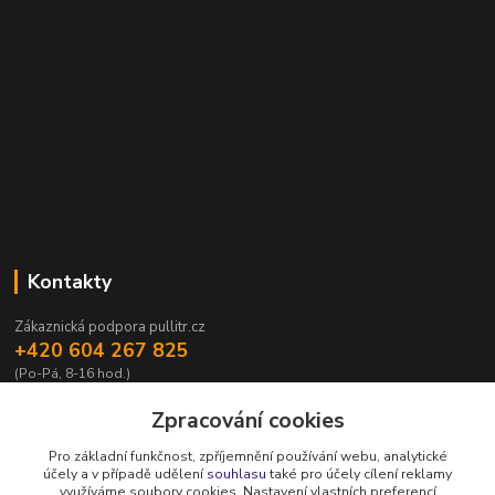
Kontakty
Zákaznická podpora pullitr.cz
+420 604 267 825
(Po-Pá, 8-16 hod.)
info@pullitr.cz
Zpracování cookies
Pro základní funkčnost, zpříjemnění používání webu, analytické
účely a v případě udělení
souhlasu
také pro účely cílení reklamy
využíváme soubory cookies. Nastavení vlastních preferencí