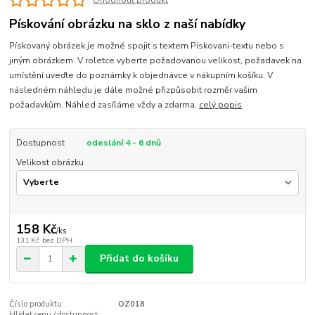
Ohodnotit produkt
Pískování obrázku na sklo z naší nabídky
Pískovaný obrázek je možné spojit s textem Piskovani-textu nebo s
jiným obrázkem. V roletce vyberte požadovanou velikost, požadavek na
umístění uveďte do poznámky k objednávce v nákupním košíku. V
následném náhledu je dále možné přizpůsobit rozměr vašim
požadavkům. Náhled zasíláme vždy a zdarma.
celý popis
Dostupnost
odeslání 4 - 6 dnů
Velikost obrázku
158 Kč
/
ks
131 Kč
bez DPH
Přidat do košíku
Číslo produktu:
OZ018
Hlídat cenu / dostupnost