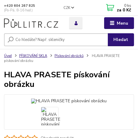
0
ks
+420 604 267 825
CZK
za
0 Kč
(Po-Pá, 8-16 hod.)
Menu
Hledat
Úvod
PÍSKOVÁNÍ SKLA
Pískování obrázků
HLAVA PRASETE
pískování obrázku
HLAVA PRASETE pískování
obrázku