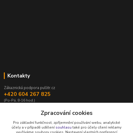
Kontakty
Zákaznická podpora pullitr.cz
+420 604 267 825
(Po-Pá, 8-16 hod.)
info@pullitr.cz
Zpracování cookies
Pro základní funkčnost, zpříjemnění používání webu, analytické
účely a v případě udělení
souhlasu
také pro účely cílení reklamy
využíváme soubory cookies. Nastavení vlastních preferencí