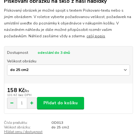
Pískování obrázku na sklo z naší nabídky
Pískovaný obrázek je možné spojit s textem Piskovani-textu nebo s
jiným obrázkem. V roletce vyberte požadovanou velikost, požadavek na
umístění uveďte do poznámky k objednávce v nákupním košíku. V
následném náhledu je dále možné přizpůsobit rozměr vašim
požadavkům. Náhled zasíláme vždy a zdarma.
celý popis
Dostupnost
odeslání do 3 dnů
Velikost obrázku
158 Kč
/
ks
131 Kč
bez DPH
Přidat do košíku
Číslo produktu:
OD013
Velikost obrázku:
do 25 cm2
Hlídat cenu / dostupnost