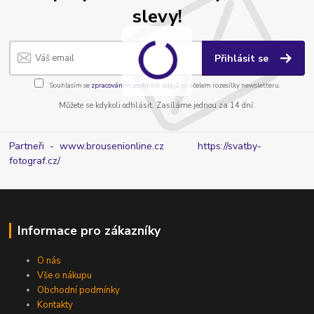
slevy!
Přihlásit se
Souhlasím se
zpracováním osobních údajů
za účelem rozesílky newsletteru.
Můžete se kdykoli odhlásit. Zasíláme jednou za 14 dní.
Partneři - www.brousenionline.cz
https://svatby-
fotograf.cz/
Informace pro zákazníky
O nás
Vše o nákupu
Obchodní podmínky
Kontakty