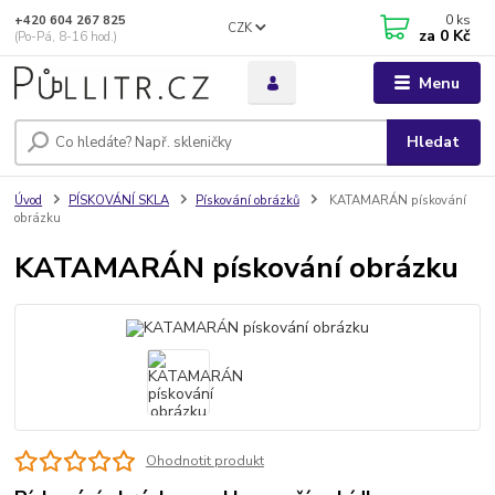
0
ks
+420 604 267 825
CZK
za
0 Kč
(Po-Pá, 8-16 hod.)
Menu
Hledat
Úvod
PÍSKOVÁNÍ SKLA
Pískování obrázků
KATAMARÁN pískování
obrázku
KATAMARÁN pískování obrázku
Ohodnotit produkt