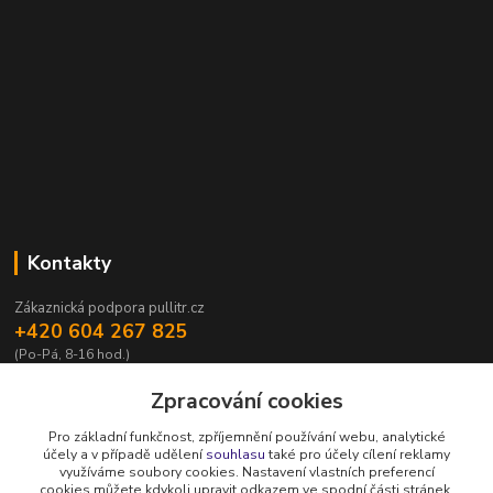
Kontakty
Zákaznická podpora pullitr.cz
+420 604 267 825
(Po-Pá, 8-16 hod.)
info@pullitr.cz
Zpracování cookies
Pro základní funkčnost, zpříjemnění používání webu, analytické
účely a v případě udělení
souhlasu
také pro účely cílení reklamy
využíváme soubory cookies. Nastavení vlastních preferencí
cookies můžete kdykoli upravit odkazem ve spodní části stránek.