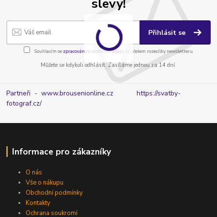
slevy!
Přihlásit se
Souhlasím se
zpracováním osobních údajů
za účelem rozesílky newsletteru.
Můžete se kdykoli odhlásit. Zasíláme jednou za 14 dní.
Partneři - www.brousenionline.cz
https://svatby-
fotograf.cz/
Informace pro zákazníky
O nás
Vše o nákupu
Obchodní podmínky
Kontakty
Ochrana soukromí