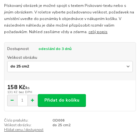
Pískovaný obrázek je možné spojit s textem Piskovani-textu nebo s
jiným obrázkem. V roletce vyberte požadovanou velikost, požadavek na
umístění uveďte do poznámky k objednávce v nákupním košíku. V
následném náhledu je dále možné přizpůsobit rozměr vašim
požadavkům. Náhled zasíláme vždy a zdarma.
celý popis
Dostupnost
odeslání do 3 dnů
Velikost obrázku
158 Kč
/
ks
131 Kč
bez DPH
Přidat do košíku
Číslo produktu:
OD006
Velikost obrázku:
do 25 cm2
Hlídat cenu / dostupnost