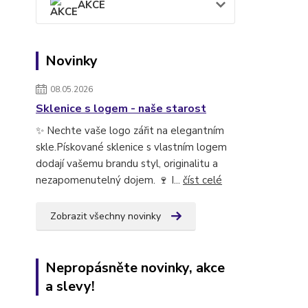
AKCE
Novinky
08.05.2026
Sklenice s logem - naše starost
✨ Nechte vaše logo zářit na elegantním
skle.Pískované sklenice s vlastním logem
dodají vašemu brandu styl, originalitu a
nezapomenutelný dojem. 🍷 I...
číst celé
Zobrazit všechny novinky
Nepropásněte novinky, akce
a slevy!