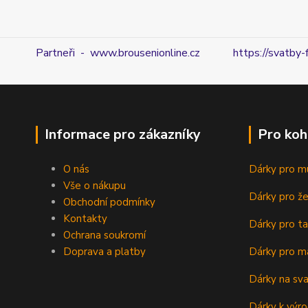
Partneři - www.brousenionline.cz
https://svatby-
Informace pro zákazníky
Pro koh
O nás
Dárky pro m
Vše o nákupu
Dárky pro ž
Obchodní podmínky
Kontakty
Dárky pro ta
Ochrana soukromí
Doprava a platby
Dárky pro m
Dárky na sv
Dárky k výro