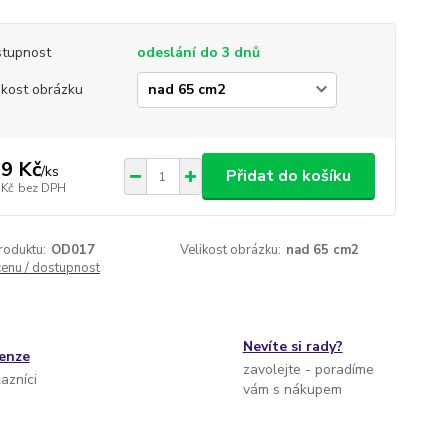
tupnost
odeslání do 3 dnů
ikost obrázku
9 Kč
/
ks
Přidat do košíku
 Kč
bez DPH
roduktu:
OD017
Velikost obrázku:
nad 65 cm2
cenu / dostupnost
Nevíte si rady?
cenze
zavolejte - poradíme
kazníci
vám s nákupem