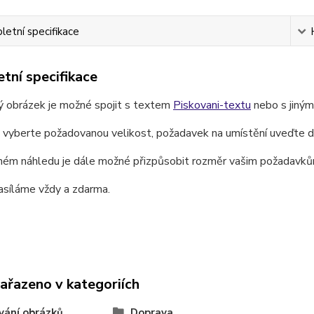
etní specifikace
tní specifikace
ý obrázek je možné spojit s textem
Piskovani-textu
nebo s jiný
e vyberte požadovanou velikost, požadavek na umístění uveďte 
ném náhledu je dále možné přizpůsobit rozměr vašim požadavků
asíláme vždy a zdarma.
zařazeno v kategoriích
vání obrázků
Doprava