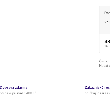
Dos
Vel
43
363
Číslo p
Hlídat 
Doprava zdarma
Zákaznické re
při nákupu nad 1400 Kč
co říkají naši zá