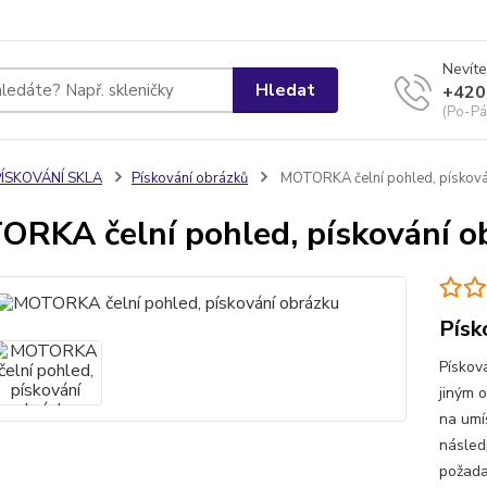
Nevíte
Hledat
+420
(Po-Pá
PÍSKOVÁNÍ SKLA
Pískování obrázků
MOTORKA čelní pohled, písková
RKA čelní pohled, pískování o
Písk
Pískov
jiným 
na umí
násled
požada