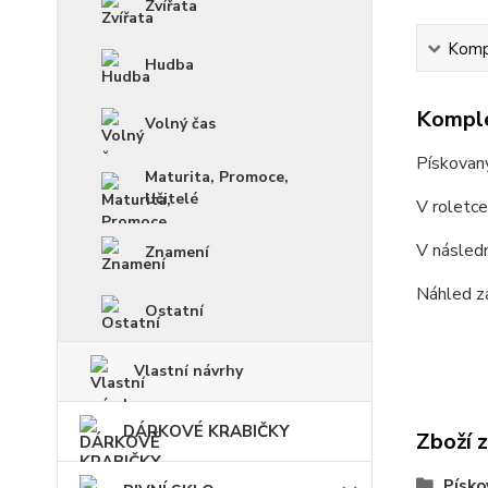
Zvířata
Kompl
Hudba
Komple
Volný čas
Pískovan
Maturita, Promoce,
Učitelé
V roletc
V násled
Znamení
Náhled z
Ostatní
Vlastní návrhy
DÁRKOVÉ KRABIČKY
Zboží 
Písko