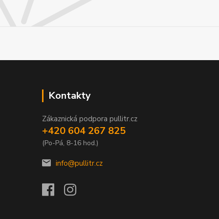
Kontakty
Zákaznická podpora pullitr.cz
+420 604 267 825
(Po-Pá, 8-16 hod.)
info@pullitr.cz