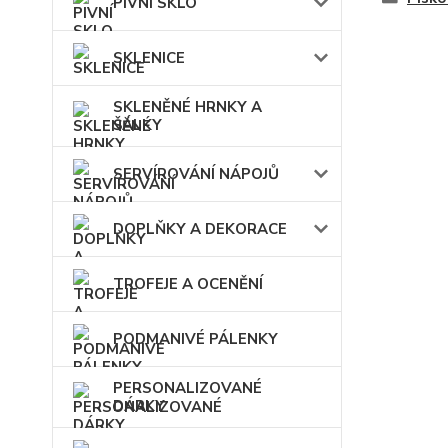
PIVNÍ SKLO
SKLENICE
SKLENĚNÉ HRNKY A
ŠÁLKY
SERVÍROVÁNÍ NÁPOJŮ
DOPLŇKY A DEKORACE
TROFEJE A OCENĚNÍ
PODMANIVÉ PÁLENKY
PERSONALIZOVANÉ
DÁRKY