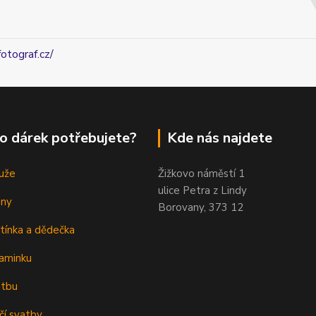
fotograf.cz/
o dárek potřebujete?
Kde nás najdete
uže
Žižkovo náměstí 1
ulice Petra z Lindy
eny
Borovany, 373 12
tínka a dědečka
aminku
atbu
čí svatby