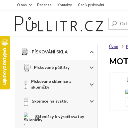
O nás
Recenze
Kontakty
Ceník pískování
Úvod
PÍSKOVÁNÍ SKLA
MOTO
Pískované půllitry
Pískované sklenice a
skleničky
Sklenice na svatbu
Skleničky k výročí svatby