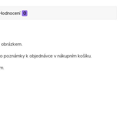
Hodnocení
0
m obrázkem.
do poznámky k objednávce v nákupním košíku.
m.