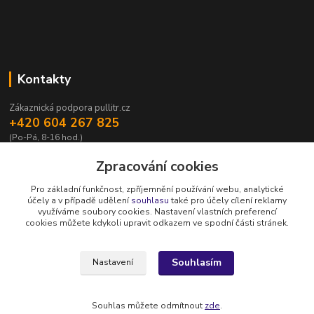
Kontakty
Zákaznická podpora pullitr.cz
+420 604 267 825
(Po-Pá, 8-16 hod.)
info@pullitr.cz
Zpracování cookies
Pro základní funkčnost, zpříjemnění používání webu, analytické
účely a v případě udělení
souhlasu
také pro účely cílení reklamy
využíváme soubory cookies. Nastavení vlastních preferencí
cookies můžete kdykoli upravit odkazem ve spodní části stránek.
Upravit sběr cookies.
Souhlasím
Nastavení
Copyright © Půllitr.cz | Optimalizace a marketing -
Opteo.cz
Souhlas můžete odmítnout
zde
.