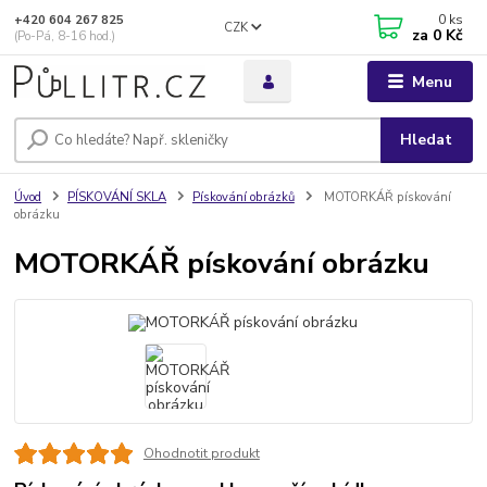
0
ks
+420 604 267 825
CZK
za
0 Kč
(Po-Pá, 8-16 hod.)
Menu
Hledat
Úvod
PÍSKOVÁNÍ SKLA
Pískování obrázků
MOTORKÁŘ pískování
obrázku
MOTORKÁŘ pískování obrázku
Ohodnotit produkt