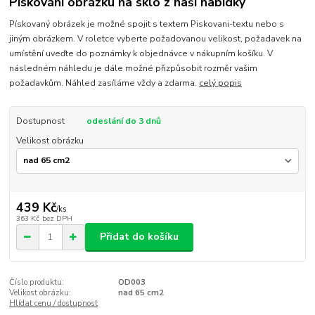
Pískování obrázku na sklo z naší nabídky
Pískovaný obrázek je možné spojit s textem Piskovani-textu nebo s
jiným obrázkem. V roletce vyberte požadovanou velikost, požadavek na
umístění uveďte do poznámky k objednávce v nákupním košíku. V
následném náhledu je dále možné přizpůsobit rozměr vašim
požadavkům. Náhled zasíláme vždy a zdarma.
celý popis
Dostupnost
odeslání do 3 dnů
Velikost obrázku
439 Kč
/
ks
363 Kč
bez DPH
Přidat do košíku
Číslo produktu:
OD003
Velikost obrázku:
nad 65 cm2
Hlídat cenu / dostupnost