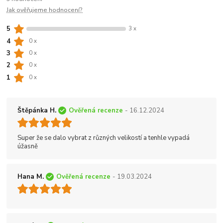
Jak ověřujeme hodnocení?
5
3 x
4
0 x
3
0 x
2
0 x
1
0 x
Štěpánka H.
Ověřená recenze
- 16.12.2024
Super že se dalo vybrat z různých velikostí a tenhle vypadá
úžasně
Hana M.
Ověřená recenze
- 19.03.2024