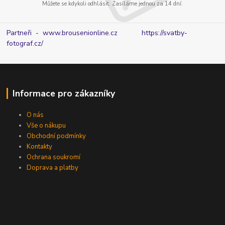
Můžete se kdykoli odhlásit. Zasíláme jednou za 14 dní.
Partneři - www.brousenionline.cz
https://svatby-
fotograf.cz/
Informace pro zákazníky
O nás
Vše o nákupu
Obchodní podmínky
Kontakty
Ochrana soukromí
Doprava a platby