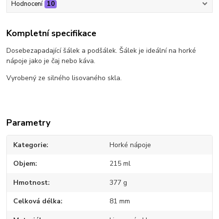
Hodnocení
10
Kompletní specifikace
Dosebezapadající šálek a podšálek. Šálek je ideální na horké
nápoje jako je čaj nebo káva.
Vyrobený ze silného lisovaného skla.
Parametry
Kategorie
Horké nápoje
Objem
215 ml
Hmotnost
377 g
Celková délka
81 mm