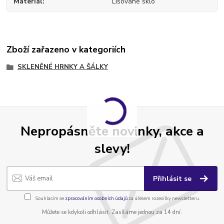
Materiál
Lisované sklo
Zboží zařazeno v kategoriích
SKLENĚNÉ HRNKY A ŠÁLKY
Nepropásněte novinky, akce a
slevy!
Přihlásit se
Souhlasím se
zpracováním osobních údajů
za účelem rozesílky newsletteru.
Můžete se kdykoli odhlásit. Zasíláme jednou za 14 dní.