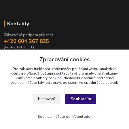
Kontakty
Zákaznická podpora pullitr.cz
+420 604 267 825
(Po-Pá, 8-16 hod.)
info@pullitr.cz
Zpracování cookies
Pro základní funkčnost, zpříjemnění používání webu, analytické
účely a v případě udělení
souhlasu
také pro účely cílení reklamy
využíváme soubory cookies. Nastavení vlastních preferencí
cookies můžete kdykoli upravit odkazem ve spodní části stránek.
Upravit sběr cookies.
Souhlasím
Nastavení
Copyright © Půllitr.cz | Optimalizace a marketing -
Opteo.cz
Souhlas můžete odmítnout
zde
.
Vytvořeno na
Eshop-rychle.cz