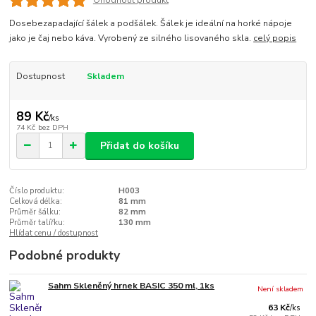
Ohodnotit produkt
Dosebezapadající šálek a podšálek. Šálek je ideální na horké nápoje
jako je čaj nebo káva. Vyrobený ze silného lisovaného skla.
celý popis
Dostupnost
Skladem
89 Kč
/
ks
74 Kč
bez DPH
Přidat do košíku
Číslo produktu:
H003
Celková délka:
81 mm
Průměr šálku:
82 mm
Průměr talířku:
130 mm
Hlídat cenu / dostupnost
Podobné produkty
Sahm Skleněný hrnek BASIC 350 ml, 1ks
Není skladem
63 Kč
/
ks