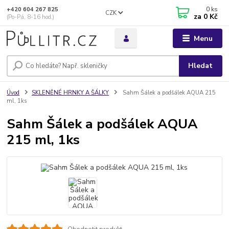
0
ks
+420 604 267 825
CZK
za
0 Kč
(Po-Pá, 8-16 hod.)
Menu
Hledat
Úvod
SKLENĚNÉ HRNKY A ŠÁLKY
Sahm Šálek a podšálek AQUA 215
ml, 1ks
Sahm Šálek a podšálek AQUA
215 ml, 1ks