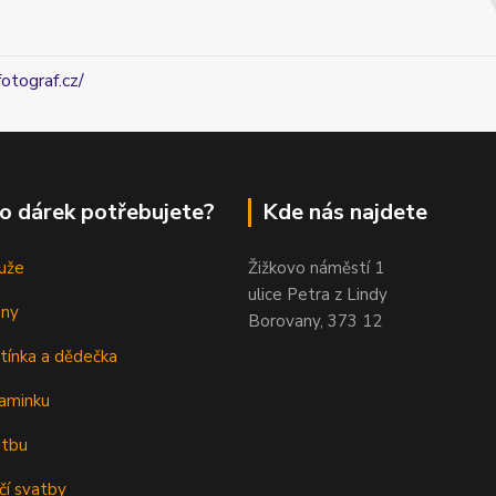
fotograf.cz/
o dárek potřebujete?
Kde nás najdete
uže
Žižkovo náměstí 1
ulice Petra z Lindy
eny
Borovany, 373 12
tínka a dědečka
aminku
atbu
čí svatby