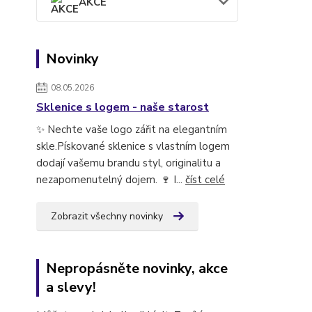
AKCE
Novinky
08.05.2026
Sklenice s logem - naše starost
✨ Nechte vaše logo zářit na elegantním
skle.Pískované sklenice s vlastním logem
dodají vašemu brandu styl, originalitu a
nezapomenutelný dojem. 🍷 I...
číst celé
Zobrazit všechny novinky
Nepropásněte novinky, akce
a slevy!