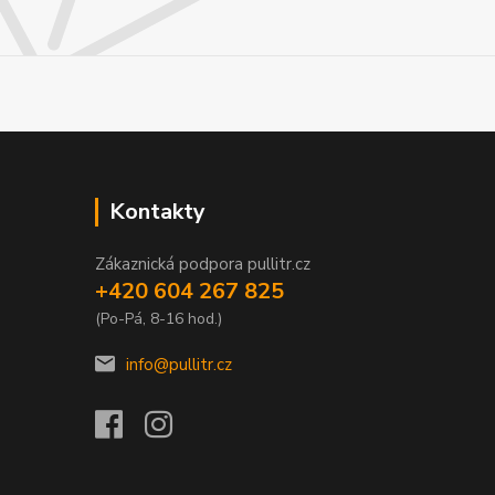
Kontakty
Zákaznická podpora pullitr.cz
+420 604 267 825
(Po-Pá, 8-16 hod.)
info@pullitr.cz