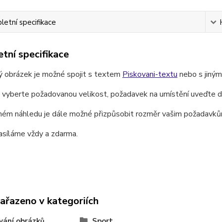
etní specifikace
tní specifikace
ý obrázek je možné spojit s textem
Piskovani-textu
nebo s jiný
e vyberte požadovanou velikost, požadavek na umístění uveďte 
ném náhledu je dále možné přizpůsobit rozměr vašim požadavků
asíláme vždy a zdarma.
zařazeno v kategoriích
vání obrázků
Sport