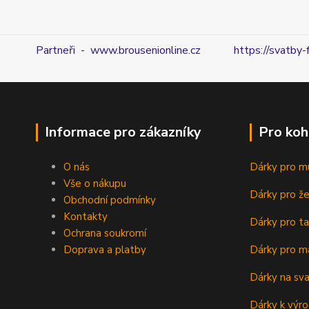
Partneři - www.brousenionline.cz
https://svatby-
Informace pro zákazníky
Pro koh
O nás
Dárky pro m
Vše o nákupu
Dárky pro ž
Obchodní podmínky
Kontakty
Dárky pro ta
Ochrana soukromí
Doprava a platby
Dárky pro m
Dárky na sv
Dárky k výro