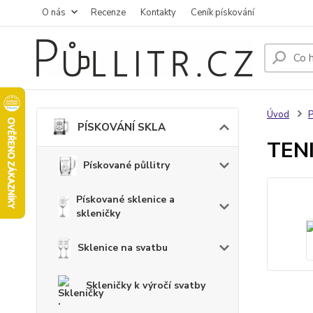
O nás
Recenze
Kontakty
Ceník pískování
Úvod
PÍSKOVÁNÍ SKLA
TENI
Pískované půllitry
Pískované sklenice a
skleničky
Sklenice na svatbu
Skleničky k výročí svatby