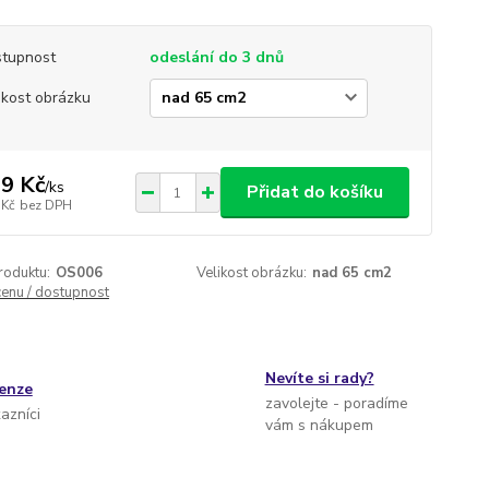
tupnost
odeslání do 3 dnů
ikost obrázku
9 Kč
/
ks
Přidat do košíku
 Kč
bez DPH
roduktu:
OS006
Velikost obrázku:
nad 65 cm2
cenu / dostupnost
Nevíte si rady?
cenze
zavolejte - poradíme
kazníci
vám s nákupem