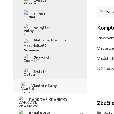
Zvířata
Kompl
Hudba
Komple
Volný čas
Pískovan
Maturita, Promoce,
Učitelé
V roletc
Znamení
V násled
Náhled z
Ostatní
Vlastní návrhy
DÁRKOVÉ KRABIČKY
Zboží 
Písko
PIVNÍ SKLO