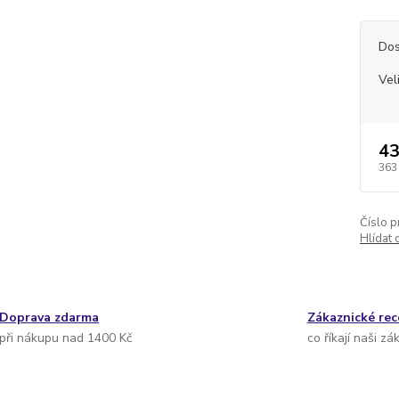
Dos
Vel
43
363
Číslo p
Hlídat 
Doprava zdarma
Zákaznické re
při nákupu nad 1400 Kč
co říkají naši zá