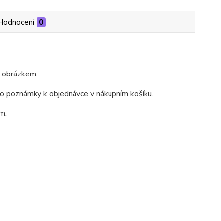
Hodnocení
0
m obrázkem.
do poznámky k objednávce v nákupním košíku.
m.