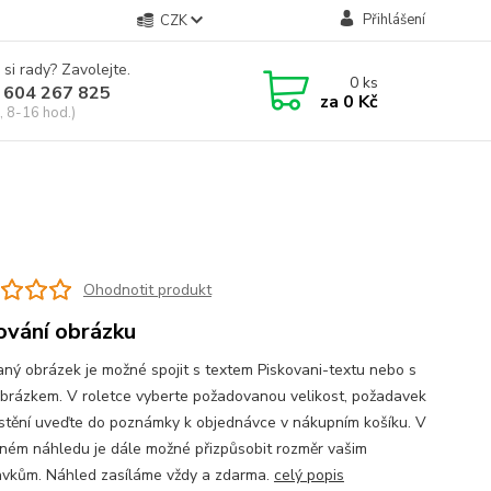
Přihlášení
CZK
 si rady? Zavolejte.
0
ks
 604 267 825
za
0 Kč
, 8-16 hod.)
Ohodnotit produkt
ování obrázku
aný obrázek je možné spojit s textem Piskovani-textu nebo s
obrázkem. V roletce vyberte požadovanou velikost, požadavek
stění uveďte do poznámky k objednávce v nákupním košíku. V
ném náhledu je dále možné přizpůsobit rozměr vašim
vkům. Náhled zasíláme vždy a zdarma.
celý popis