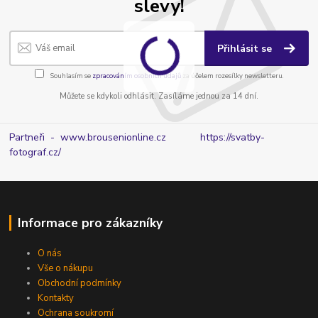
slevy!
Přihlásit se
Souhlasím se
zpracováním osobních údajů
za účelem rozesílky newsletteru.
Můžete se kdykoli odhlásit. Zasíláme jednou za 14 dní.
Partneři - www.brousenionline.cz
https://svatby-
fotograf.cz/
Informace pro zákazníky
O nás
Vše o nákupu
Obchodní podmínky
Kontakty
Ochrana soukromí