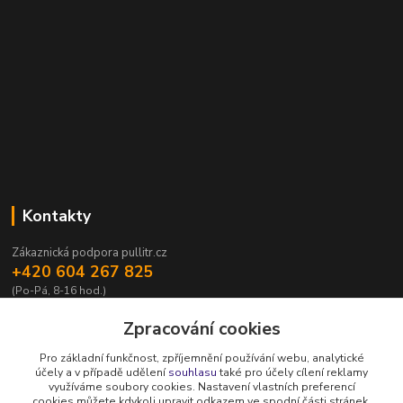
Kontakty
Zákaznická podpora pullitr.cz
+420 604 267 825
(Po-Pá, 8-16 hod.)
info@pullitr.cz
Zpracování cookies
Pro základní funkčnost, zpříjemnění používání webu, analytické
účely a v případě udělení
souhlasu
také pro účely cílení reklamy
využíváme soubory cookies. Nastavení vlastních preferencí
cookies můžete kdykoli upravit odkazem ve spodní části stránek.