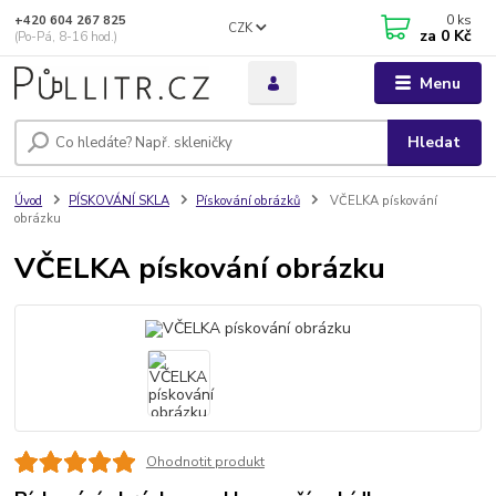
0
ks
+420 604 267 825
CZK
za
0 Kč
(Po-Pá, 8-16 hod.)
Menu
Hledat
Úvod
PÍSKOVÁNÍ SKLA
Pískování obrázků
VČELKA pískování
obrázku
VČELKA pískování obrázku
Ohodnotit produkt