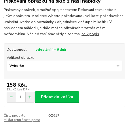
Pískování obrázku na sklo z naší nabídky
Pískovaný obrázek je možné spojit s textem Piskovani-textu nebo s
jiným obrázkem. V roletce vyberte požadovanou velikost, požadavek na
umístění uveďte do poznámky k objednávce v nákupním košíku. V
následném náhledu je dále možné přizpůsobit rozměr vašim
požadavkům. Náhled zasíláme vždy a zdarma.
celý popis
Dostupnost
odeslání 4 - 6 dnů
Velikost obrázku
158 Kč
/
ks
131 Kč
bez DPH
Přidat do košíku
Číslo produktu:
OZ017
Hlídat cenu / dostupnost