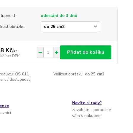
tupnost
odeslání do 3 dnů
ikost obrázku
8 Kč
/
ks
Přidat do košíku
 Kč
bez DPH
roduktu:
OS 011
Velikost obrázku:
do 25 cm2
cenu / dostupnost
Nevíte si rady?
cenze
zavolejte - poradíme
kazníci
vám s nákupem