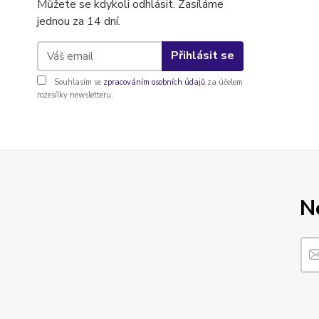
Můžete se kdykoli odhlásit. Zasíláme
jednou za 14 dní.
Přihlásit se
Souhlasím se
zpracováním osobních údajů
za účelem
rozesílky newsletteru.
N