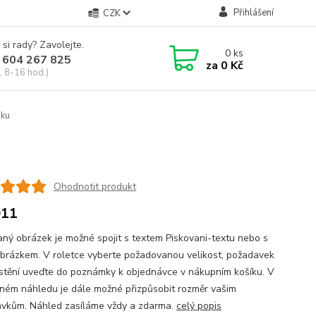
Přihlášení
CZK
 si rady? Zavolejte.
0
ks
 604 267 825
za
0 Kč
, 8-16 hod.)
zku
Ohodnotit produkt
011
aný obrázek je možné spojit s textem Piskovani-textu nebo s
obrázkem. V roletce vyberte požadovanou velikost, požadavek
stění uveďte do poznámky k objednávce v nákupním košíku. V
ném náhledu je dále možné přizpůsobit rozměr vašim
vkům. Náhled zasíláme vždy a zdarma.
celý popis