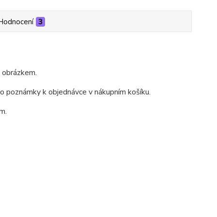
Hodnocení
3
m obrázkem.
do poznámky k objednávce v nákupním košíku.
m.