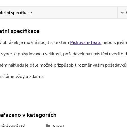
etní specifikace
tní specifikace
ý obrázek je možné spojit s textem
Piskovani-textu
nebo s jiný
e vyberte požadovanou velikost, požadavek na umístění uveďte 
ném náhledu je dále možné přizpůsobit rozměr vašim požadavků
asíláme vždy a zdarma.
zařazeno v kategoriích
vání obrázků
Sport