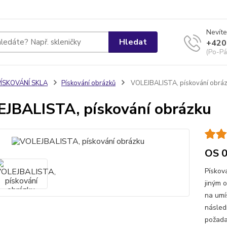
Nevíte
Hledat
+420
(Po-Pá
PÍSKOVÁNÍ SKLA
Pískování obrázků
VOLEJBALISTA, pískování obrá
JBALISTA, pískování obrázku
OS 
Pískov
jiným 
na umí
násled
požada