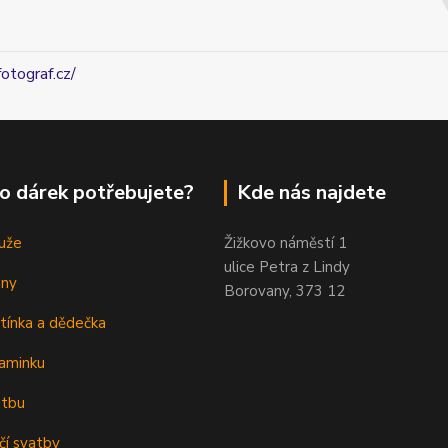
fotograf.cz/
o dárek potřebujete?
Kde nás najdete
uže
Žižkovo náměstí 1
ulice Petra z Lindy
eny
Borovany, 373 12
tínka a dědečka
aminku
atbu
čí svatby