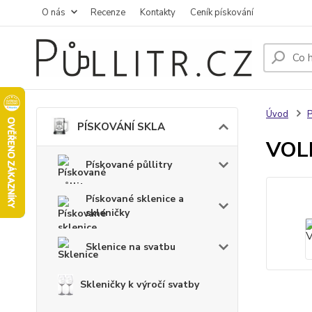
O nás
Recenze
Kontakty
Ceník pískování
Úvod
PÍSKOVÁNÍ SKLA
VOLE
Pískované půllitry
Pískované sklenice a
skleničky
Sklenice na svatbu
Skleničky k výročí svatby