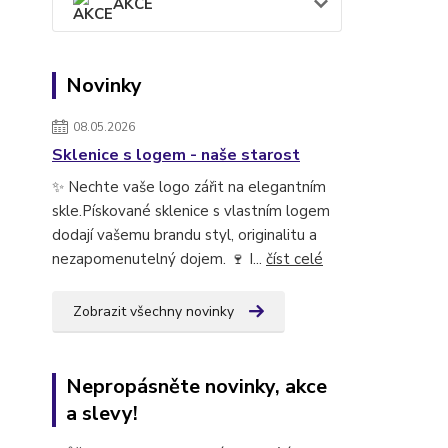
AKCE
Novinky
08.05.2026
Sklenice s logem - naše starost
✨ Nechte vaše logo zářit na elegantním
skle.Pískované sklenice s vlastním logem
dodají vašemu brandu styl, originalitu a
nezapomenutelný dojem. 🍷 I...
číst celé
Zobrazit všechny novinky
Nepropásněte novinky, akce
a slevy!