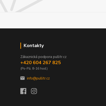
Kontakty
Zákaznická podpora pullitr.cz
+420 604 267 825
(Po-Pá, 8-16 hod.)
info@pullitr.cz