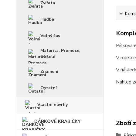
Zvířata
Kompl
Hudba
Komple
Volný čas
Pískovan
Maturita, Promoce,
Učitelé
V roletc
V násled
Znamení
Náhled z
Ostatní
Vlastní návrhy
DÁRKOVÉ KRABIČKY
Zboží 
Písko