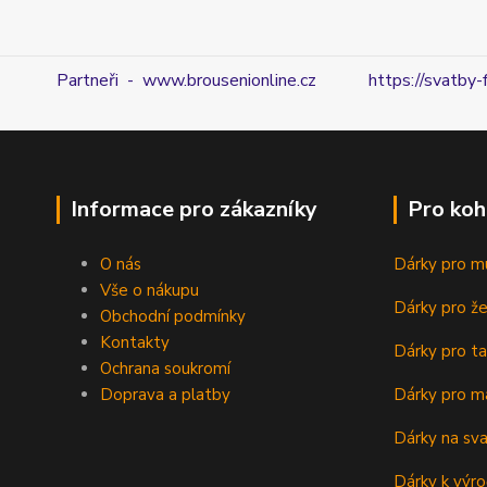
Partneři - www.brousenionline.cz
https://svatby-
Informace pro zákazníky
Pro koh
O nás
Dárky pro m
Vše o nákupu
Dárky pro ž
Obchodní podmínky
Kontakty
Dárky pro ta
Ochrana soukromí
Doprava a platby
Dárky pro m
Dárky na sv
Dárky k výro