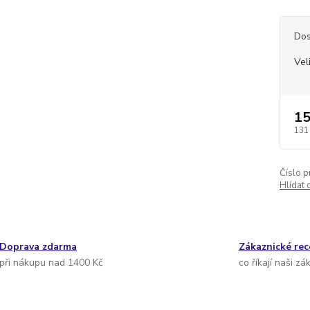
Dos
Vel
15
131
Číslo p
Hlídat 
Doprava zdarma
Zákaznické re
při nákupu nad 1400 Kč
co říkají naši zá