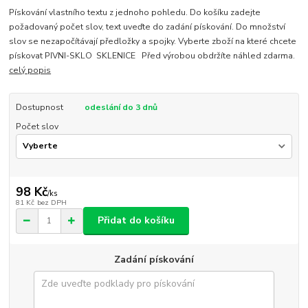
Pískování vlastního textu z jednoho pohledu. Do košíku zadejte
požadovaný počet slov, text uveďte do zadání pískování. Do množství
slov se nezapočítávají předložky a spojky. Vyberte zboží na které chcete
pískovat PIVNI-SKLO SKLENICE Před výrobou obdržíte náhled zdarma.
celý popis
Dostupnost
odeslání do 3 dnů
Počet slov
98 Kč
/
ks
81 Kč
bez DPH
Přidat do košíku
Zadání pískování