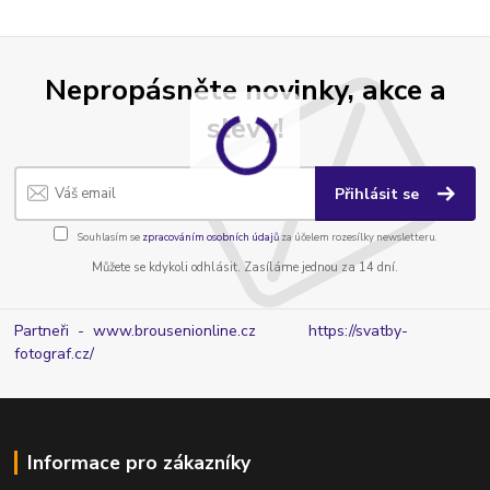
Nepropásněte novinky, akce a
slevy!
Přihlásit se
Souhlasím se
zpracováním osobních údajů
za účelem rozesílky newsletteru.
Můžete se kdykoli odhlásit. Zasíláme jednou za 14 dní.
Partneři - www.brousenionline.cz
https://svatby-
fotograf.cz/
Informace pro zákazníky