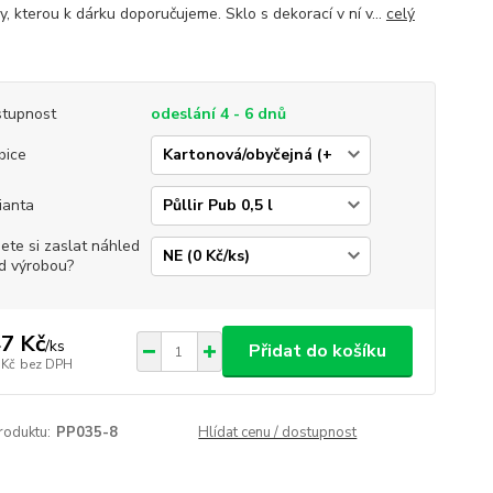
y, kterou k dárku doporučujeme. Sklo s dekorací v ní v...
celý
tupnost
odeslání 4 - 6 dnů
bice
ianta
jete si zaslat náhled
d výrobou?
7 Kč
/
ks
Přidat do košíku
 Kč
bez DPH
roduktu:
PP035-8
Hlídat cenu / dostupnost