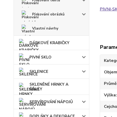
Pískování textu
PIVNI-S
Pískování obrázků
Vlastní návrhy
DÁRKOVÉ KRABIČKY
Param
PIVNÍ SKLO
Kateg
SKLENICE
Obje
Průmě
SKLENĚNÉ HRNKY A
ŠÁLKY
Výška
SERVÍROVÁNÍ NÁPOJŮ
Cejch
DOPLŇKY A DEKORACE