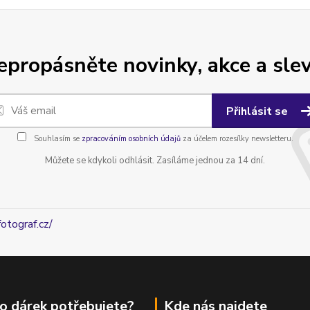
epropásněte novinky, akce a slev
Přihlásit se
Souhlasím se
zpracováním osobních údajů
za účelem rozesílky newsletteru.
Můžete se kdykoli odhlásit. Zasíláme jednou za 14 dní.
fotograf.cz/
o dárek potřebujete?
Kde nás najdete