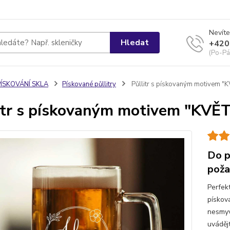
Nevíte
Hledat
+420
(Po-Pá
PÍSKOVÁNÍ SKLA
Pískované půllitry
Půllitr s pískovaným motivem 
itr s pískovaným motivem "KV
Do p
poža
Perfek
pískov
nesmyv
uváděj