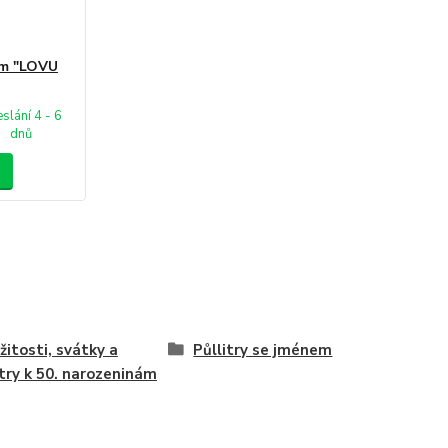
em "LOVU
slání 4 - 6
dnů
ežitosti, svátky a
Půllitry se jménem
itry k 50. narozeninám