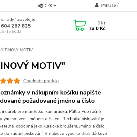
Přihlášení
CZK
 si rady? Zavolejte.
0
ks
 604 267 825
za
0 Kč
, 8-16 hod.)
"KVĚTINOVÝ MOTIV"
ĚTINOVÝ MOTIV"
Ohodnotit produkt
oznámky v nákupním košíku napište
dované požadované jméno a číslo
tní dárek pro manželku, kamarádku. Půllitr Pub ručně
aným motivem, jménem a číslem. Technika pískování je
atelná, obdobná jako klasické broušení. Jméno a číslo
te do zadání pískování. V nabídce vyberte druh dárkové