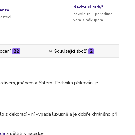
Nevíte si rady?
cenze
zavolejte - poradíme
kazníci
vám s nákupem
ocení
22
Související zboží
2
tivem, jménem a číslem. Technika pískování je
o s dekorací v ní vypadá luxusně a je dobře chráněno při
oda
a půllitr v nabídce