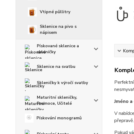
Vtipné půllitry
Sklenice na pivo s
nápisem
Pískované sklenice a
Kompl
skleničky
Sklenice na svatbu
Komple
Perfektní
Skleničky k výročí svatby
nesmyvate
Maturitní skleničky,
Jméno a 
Promoce, Učitelé
V nabídce
Pískování monogramů
přepravě.
Pokud vám