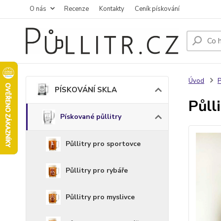
O nás
Recenze
Kontakty
Ceník pískování
Úvod
PÍSKOVÁNÍ SKLA
Půll
Pískované půllitry
Půllitry pro sportovce
Půllitry pro rybáře
Půllitry pro myslivce