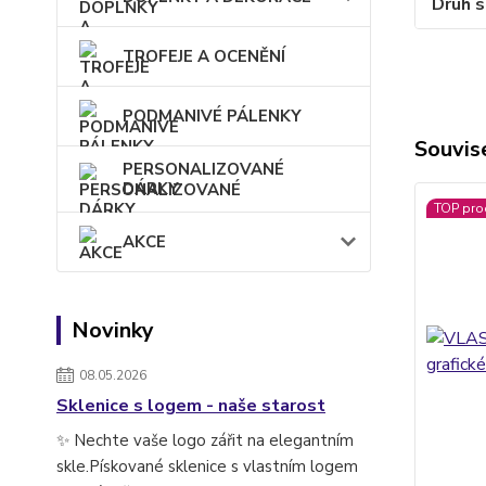
Druh s
TROFEJE A OCENĚNÍ
PODMANIVÉ PÁLENKY
Souvise
PERSONALIZOVANÉ
DÁRKY
TOP pro
AKCE
Novinky
08.05.2026
Sklenice s logem - naše starost
✨ Nechte vaše logo zářit na elegantním
skle.Pískované sklenice s vlastním logem