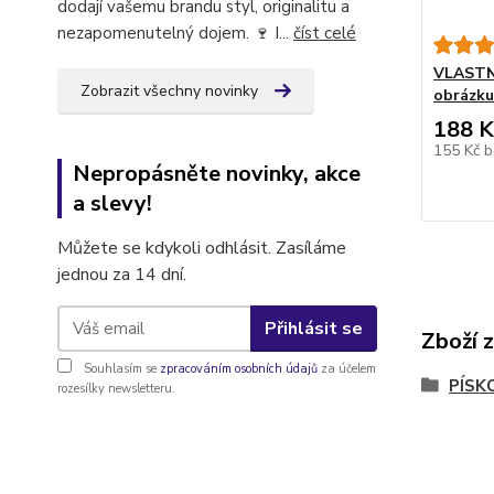
dodají vašemu brandu styl, originalitu a
nezapomenutelný dojem. 🍷 I...
číst celé
VLASTNÍ
Zobrazit všechny novinky
obrázku
188 K
155 Kč
b
Nepropásněte novinky, akce
a slevy!
Můžete se kdykoli odhlásit. Zasíláme
jednou za 14 dní.
Přihlásit se
Zboží 
Souhlasím se
zpracováním osobních údajů
za účelem
PÍSK
rozesílky newsletteru.