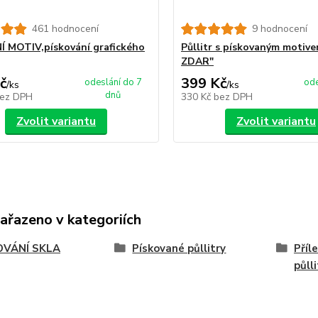
461 hodnocení
9 hodnocení
 MOTIV,pískování grafického
Půllitr s pískovaným motiv
ZDAR"
č
399 Kč
odeslání do 7
ode
/
ks
/
ks
dnů
ez DPH
330 Kč
bez DPH
Zvolit variantu
Zvolit variantu
zařazeno v kategoriích
OVÁNÍ SKLA
Pískované půllitry
Příl
půll