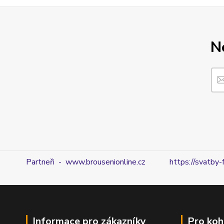
N
Partneři - www.brousenionline.cz
https://svatby-
Informace pro zákazníky
Pro koh