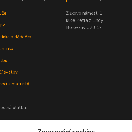
uže
Žižkovo náměstí 1
ulice Petra z Lindy
eny
Borovany, 373 12
tínka a dědečka
aminku
atbu
čí svatby
oci a maturitě
odlná platba:
Zpracování cookies