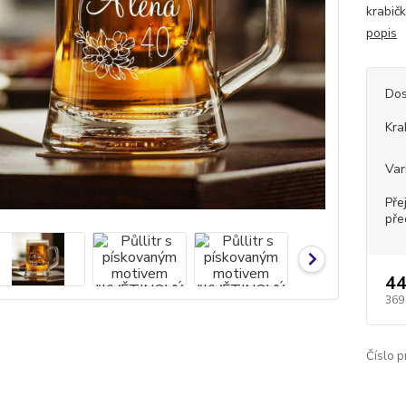
krabičk
popis
Dos
Kra
Var
Pře
pře
44
369
Číslo p