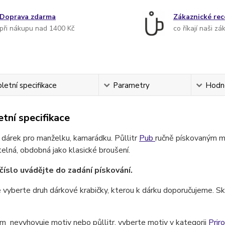
Doprava zdarma
Zákaznické re
při nákupu nad 1400 Kč
co říkají naši zá
etní specifikace
Parametry
Hodn
tní specifikace
 dárek pro manželku, kamarádku. Půllitr
Pub
ručně pískovaným mo
lná, obdobná jako klasické broušení.
číslo uvádějte do zadání pískování.
 vyberte druh dárkové krabičky, kterou k dárku doporučujeme. Skl
 nevyhovuje motiv nebo půllitr, vyberte motiv v kategorii
Prir