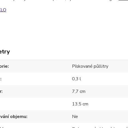
KLO
etry
orie
Pískované půllitry
m
0,3 l
r
7,7 cm
13,5 cm
ování objemu
Ne