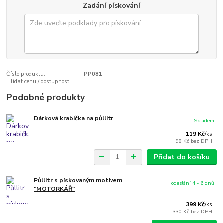
Zadání pískování
Číslo produktu:
PP081
Hlídat cenu / dostupnost
Podobné produkty
Dárková krabička na půllitr
Skladem
119 Kč
/
ks
98 Kč
bez DPH
Přidat do košíku
Půllitr s pískovaným motivem
odeslání 4 - 6 dnů
"MOTORKÁŘ"
399 Kč
/
ks
330 Kč
bez DPH