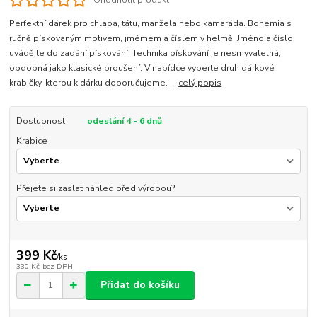
Ohodnotit produkt
Perfektní dárek pro chlapa, tátu, manžela nebo kamaráda. Bohemia s
ručně pískovaným motivem, jmémem a číslem v helmě. Jméno a číslo
uvádějte do zadání pískování. Technika pískování je nesmyvatelná,
obdobná jako klasické broušení. V nabídce vyberte druh dárkové
krabičky, kterou k dárku doporučujeme. ...
celý popis
Dostupnost
odeslání 4 - 6 dnů
Krabice
Přejete si zaslat náhled před výrobou?
399 Kč
/
ks
330 Kč
bez DPH
Přidat do košíku