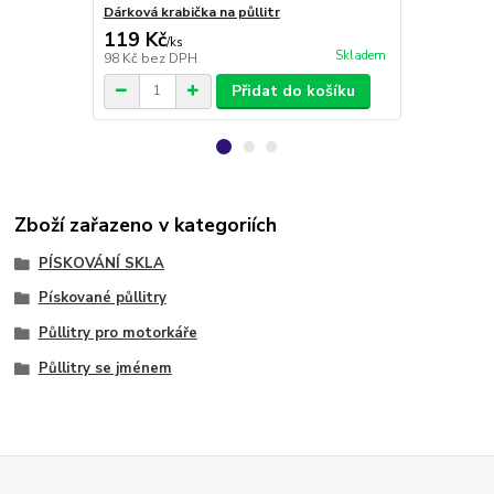
Dárková krabička na půllitr
Půllitr s p
119 Kč
399 Kč
/
ks
/
ks
Skladem
98 Kč
bez DPH
330 Kč
bez 
Přidat do košíku
Zboží zařazeno v kategoriích
PÍSKOVÁNÍ SKLA
Pískované půllitry
Půllitry pro motorkáře
Půllitry se jménem