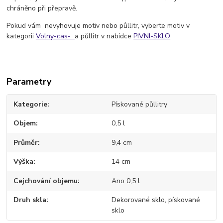
chráněno při přepravě.
Pokud vám nevyhovuje motiv nebo půllitr, vyberte motiv v
kategorii
Volny-cas-
a půllitr v nabídce
PIVNI-SKLO
Parametry
Kategorie
Pískované půllitry
Objem
0,5 l
Průměr
9,4 cm
Výška
14 cm
Cejchování objemu
Ano 0,5 l
Druh skla
Dekorované sklo, pískované
sklo