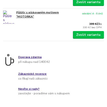
Zvolit variantu
Půllitr s pískovaným motivem
odeslání 4 - 6 dnů
"MOTORKA"
399 Kč
/
ks
330 Kč
bez DPH
Zvolit variantu
Doprava zdarma
při nákupu nad 1400 Kč
Zákaznické recenze
co říkají naši zákazníci
Nevíte si rady?
zavolejte - poradíme vám s nákupem