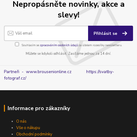
Nepropásněte novinky, akce a
slevy!
Přihlásit se
Souhlasím se
zpracováním osobních údajů
za účelem rozesílky newsletteru.
Můžete se kdykoli odhlásit. Zasíláme jednou za 14 dní.
Partneři - www.brousenionline.cz
https://svatby-
fotograf.cz/
Informace pro zákazníky
O nás
Vše o nákupu
Obchodní podmínky