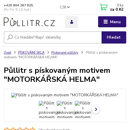
0
ks
+420 604 267 825
CZK
za
0 Kč
(Po-Pá, 8-16 hod.)
Menu
Hledat
Úvod
PÍSKOVÁNÍ SKLA
Pískované půllitry
Půllitr s pískovaným
motivem "MOTORKÁŘSKÁ HELMA"
Půllitr s pískovaným motivem
"MOTORKÁŘSKÁ HELMA"