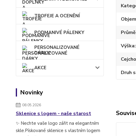
Kateg
TROFEJE A OCENĚNÍ
Obje
Průmě
PODMANIVÉ PÁLENKY
Výška
PERSONALIZOVANÉ
DÁRKY
Cejch
AKCE
Druh s
Novinky
08.05.2026
Souvise
Sklenice s logem - naše starost
✨ Nechte vaše logo zářit na elegantním
skle.Pískované sklenice s vlastním logem