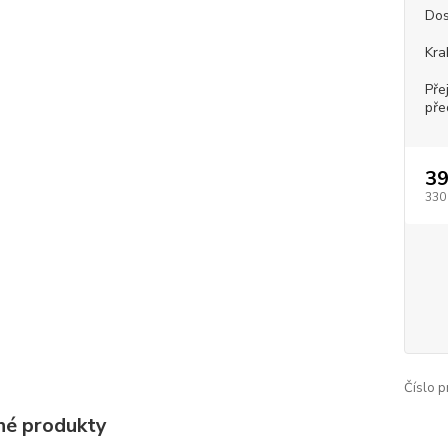
Dos
Kra
Pře
pře
39
330
Číslo p
é produkty