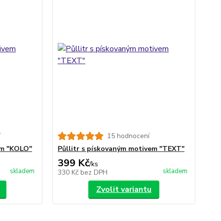
í
15 hodnocení
em "KOLO"
Půllitr s pískovaným motivem "TEXT"
399 Kč
/
ks
skladem
skladem
330 Kč
bez DPH
Zvolit variantu