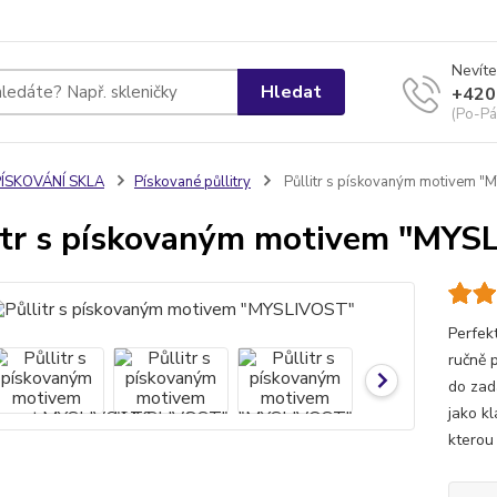
Nevíte
Hledat
+420
(Po-Pá
PÍSKOVÁNÍ SKLA
Pískované půllitry
Půllitr s pískovaným motivem 
itr s pískovaným motivem "MYS
Perfek
ručně 
do zad
jako k
kterou