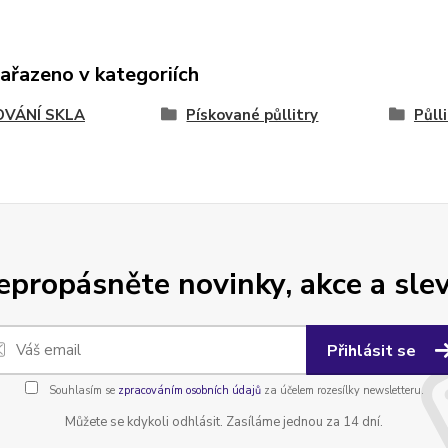
zařazeno v kategoriích
OVÁNÍ SKLA
Pískované půllitry
Půll
epropásněte novinky, akce a slev
Přihlásit se
Souhlasím se
zpracováním osobních údajů
za účelem rozesílky newsletteru.
Můžete se kdykoli odhlásit. Zasíláme jednou za 14 dní.