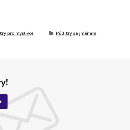
itry pro myslivce
Půllitry se jménem
y!