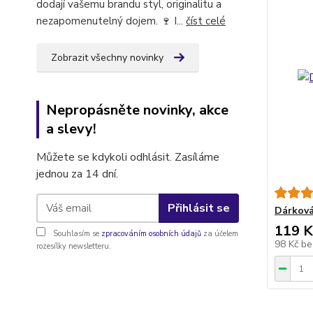
dodají vašemu brandu styl, originalitu a
nezapomenutelný dojem. 🍷 I...
číst celé
Zobrazit všechny novinky
Nepropásněte novinky, akce
a slevy!
Můžete se kdykoli odhlásit. Zasíláme
jednou za 14 dní.
Přihlásit se
Dárková
119 K
Souhlasím se
zpracováním osobních údajů
za účelem
98 Kč
be
rozesílky newsletteru.