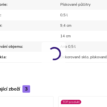
orie
Pískované půllitry
m
0,5 l
r
9,4 cm
14 cm
ování objemu
Ano 0,5 l
kla
Dekorované sklo, pískované
jící zboží
3
TOP produkt