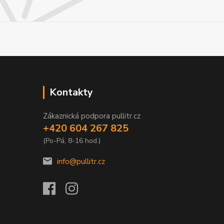
Kontakty
Zákaznická podpora pullitr.cz
+420 604 267 825
(Po-Pá, 8-16 hod.)
info@pullitr.cz