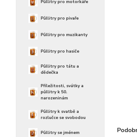
Půllitry pro motorkáře
Půllitry pro pivaře
Půllitry pro muzikanty
Půllitry pro hasiče
Půllitry pro tátu a
dědečka
Příležitosti, svátky a
půllitry k 50.
narozeninám
Půllitry k svatbě a
rozlučce se svobodou
Podobn
Půllitry se jménem