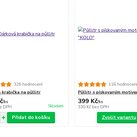
326 hodnocení
116 hodnocen
 krabička na půllitr
Půllitr s pískovaným motiv
č
399 Kč
/
ks
/
ks
Skladem
z DPH
330 Kč
bez DPH
Přidat do košíku
Zvolit variantu