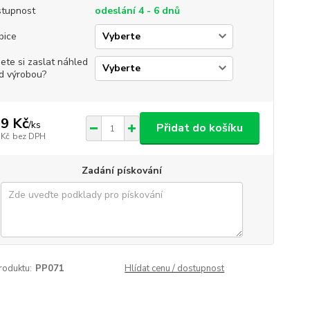
tupnost
odeslání 4 - 6 dnů
bice
jete si zaslat náhled
d výrobou?
9 Kč
/
ks
Přidat do košíku
 Kč
bez DPH
Zadání pískování
roduktu:
PP071
Hlídat cenu / dostupnost