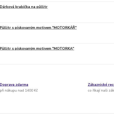
Dárková krabička na půllitr
Půllitr s pískovaným motivem "MOTORKÁŘ"
Půllitr s pískovaným motivem "MOTORKA"
Doprava zdarma
Zákaznické re
při nákupu nad 1400 Kč
co říkají naši zá