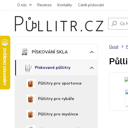
O nás
Recenze
Kontakty
Ceník pískování
Úvod
PÍSKOVÁNÍ SKLA
Půll
Pískované půllitry
Půllitry pro sportovce
Půllitry pro rybáře
Půllitry pro myslivce