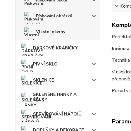
Pískování textu
Kompl
Pískování obrázků
Komple
Vlastní návrhy
Perfektní
DÁRKOVÉ KRABIČKY
Jméno a 
Technika 
PIVNÍ SKLO
V nabídce
přepravě.
SKLENICE
Pokud vám
SKLENĚNÉ HRNKY A
ŠÁLKY
SERVÍROVÁNÍ NÁPOJŮ
Param
DOPLŇKY A DEKORACE