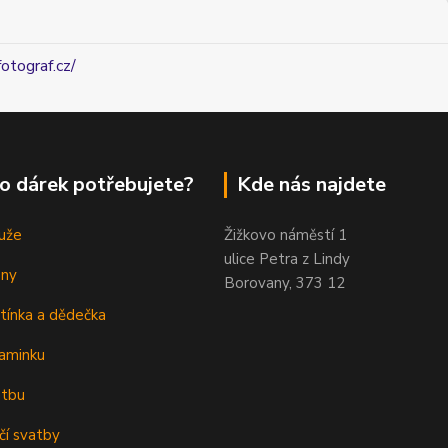
fotograf.cz/
o dárek potřebujete?
Kde nás najdete
uže
Žižkovo náměstí 1
ulice Petra z Lindy
eny
Borovany, 373 12
tínka a dědečka
aminku
atbu
čí svatby