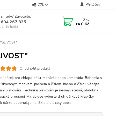
Přihlášení
CZK
 si rady? Zavolejte.
0
ks
 604 267 825
za
0 Kč
, 8-16 hod.)
"MYSLIVOST"
LIVOST"
Ohodnotit produkt
tní dárek pro chlapa, tátu, manžela nebo kamaráda. Bohemia s
pískovaným motivem, jménem a číslem. Jméno a číslo uvádějte
ání pískování. Technika pískování je nesmyvatelná, obdobná
lasické broušení. V nabídce vyberte druh dárkové krabičky,
 k dárku doporučujeme. Sklo s d...
celý popis