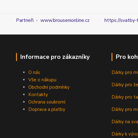
Partneři - www.brousenionline.cz
https://svatby-
Informace pro zákazníky
Pro koh
O nás
Dárky pro m
Vše o nákupu
Dárky pro ž
Obchodní podmínky
Kontakty
Dárky pro ta
Ochrana soukromí
Doprava a platby
Dárky pro m
Dárky na sv
Dárky k výro