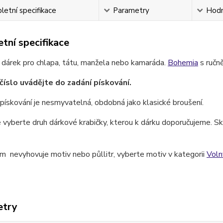
etní specifikace
Parametry
Hodn
tní specifikace
 dárek pro chlapa, tátu, manžela nebo kamaráda.
Bohemia
s ručn
číslo uvádějte do zadání pískování.
pískování je nesmyvatelná, obdobná jako klasické broušení.
 vyberte druh dárkové krabičky, kterou k dárku doporučujeme. Skl
 nevyhovuje motiv nebo půllitr, vyberte motiv v kategorii
Vol
etry