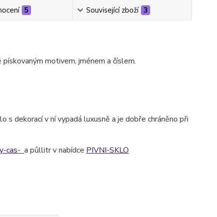
ocení
5
Související zboží
3
ě pískovaným motivem, jménem a číslem.
o s dekorací v ní vypadá luxusně a je dobře chráněno při
ny-cas-
a půllitr v nabídce
PIVNI-SKLO