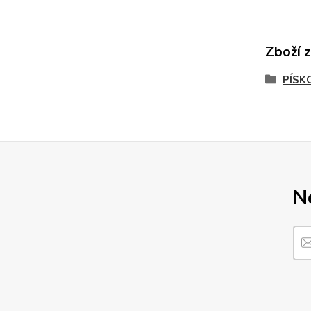
Zboží 
PÍSK
N