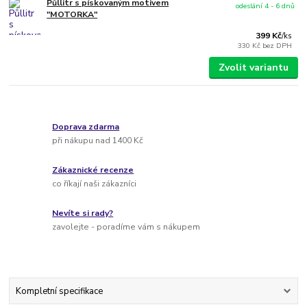
Půllitr s pískovaným motivem
odeslání 4 - 6 dnů
"MOTORKA"
399 Kč
/
ks
330 Kč
bez DPH
Zvolit variantu
Doprava zdarma
při nákupu nad 1400 Kč
Zákaznické recenze
co říkají naši zákazníci
Nevíte si rady?
zavolejte - poradíme vám s nákupem
Kompletní specifikace