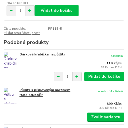
504 Kč
bez DPH
Přidat do košíku
Číslo produktu:
PP115-5
Hlídat cenu / dostupnost
Podobné produkty
Dárková krabička na půllitr
Skladem
119 Kč
/
ks
98 Kč
bez DPH
Přidat do košíku
Půllitr s pískovaným motivem
odeslání 4 - 6 dnů
"MOTORKÁŘ"
399 Kč
/
ks
330 Kč
bez DPH
Zvolit variantu