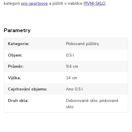
kategorii
pro-sportovce
a půllitr v nabídce
PIVNI-SKLO
Parametry
Kategorie
Pískované půllitry
Objem
0,5 l
Průměr
9,4 cm
Výška
14 cm
Cejchování objemu
Ano 0,5 l
Druh skla
Dekorované sklo, pískované
sklo