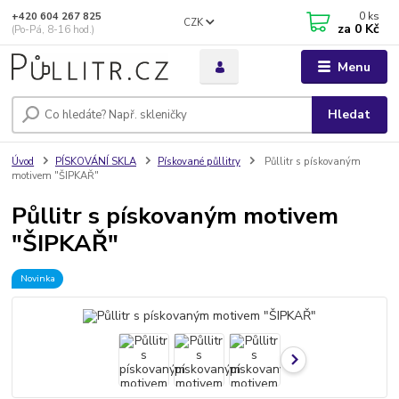
0
ks
+420 604 267 825
CZK
za
0 Kč
(Po-Pá, 8-16 hod.)
Menu
Hledat
Úvod
PÍSKOVÁNÍ SKLA
Pískované půllitry
Půllitr s pískovaným
motivem "ŠIPKAŘ"
Půllitr s pískovaným motivem
"ŠIPKAŘ"
Novinka