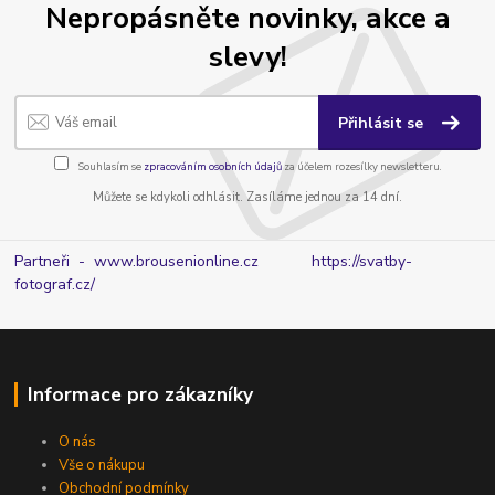
Nepropásněte novinky, akce a
slevy!
Přihlásit se
Souhlasím se
zpracováním osobních údajů
za účelem rozesílky newsletteru.
Můžete se kdykoli odhlásit. Zasíláme jednou za 14 dní.
Partneři - www.brousenionline.cz
https://svatby-
fotograf.cz/
Informace pro zákazníky
O nás
Vše o nákupu
Obchodní podmínky