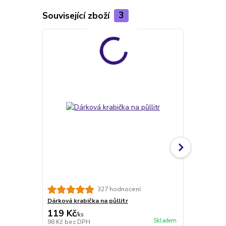
Související zboží
3
TOP produkt
327 hodnocení
Dárková krabička na půllitr
Půllitr s p
119 Kč
399 Kč
/
ks
/
ks
Skladem
98 Kč
bez DPH
330 Kč
bez 