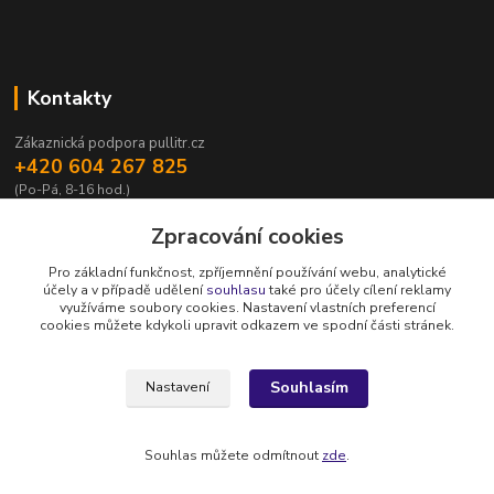
Kontakty
Zákaznická podpora pullitr.cz
+420 604 267 825
(Po-Pá, 8-16 hod.)
info@pullitr.cz
Zpracování cookies
Pro základní funkčnost, zpříjemnění používání webu, analytické
účely a v případě udělení
souhlasu
také pro účely cílení reklamy
využíváme soubory cookies. Nastavení vlastních preferencí
cookies můžete kdykoli upravit odkazem ve spodní části stránek.
Upravit sběr cookies.
Souhlasím
Nastavení
Copyright © Půllitr.cz | Optimalizace a marketing -
Opteo.cz
Souhlas můžete odmítnout
zde
.
Vytvořeno na
Eshop-rychle.cz