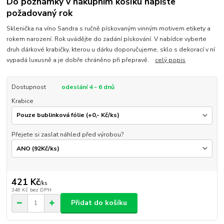
Do poznámky v nákupním košíku napište
požadovaný rok
Sklenička na víno Sandra s ručně pískovaným vinným motivem etikety a
rokem narození. Rok uvádějte do zadání pískování. V nabídce vyberte
druh dárkové krabičky, kterou u dárku doporučujeme, sklo s dekorací v ní
vypadá luxusně a je dobře chráněno při přepravě.
celý popis
Dostupnost
odeslání 4 - 6 dnů
Krabice
Přejete si zaslat náhled před výrobou?
421 Kč
/
ks
348 Kč
bez DPH
Přidat do košíku