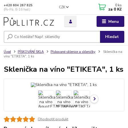
0
ks
+420 604 267 825
CZK
za
0 Kč
(Po-Pá, 8-16 hod.)
Menu
Hledat
Úvod
PÍSKOVÁNÍ SKLA
Pískované sklenice a skleničky
Sklenička na
víno "ETIKETA", 1 ks
Sklenička na víno "ETIKETA", 1 ks
Ohodnotit produkt