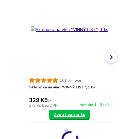
10 hodnocení
Sklenička na víno "VINNÝ LIST", 1 ks
VLASTNÍ MOT
obrázku
329 Kč
228 Kč
/
ks
/
ks
odeslání 4 - 6 dnů
272 Kč
bez DPH
188 Kč
bez 
Zvolit variantu