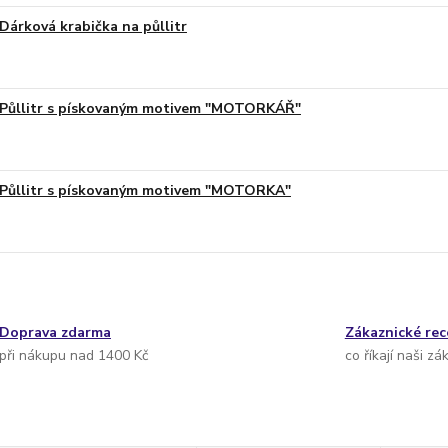
Dárková krabička na půllitr
Půllitr s pískovaným motivem "MOTORKÁŘ"
Půllitr s pískovaným motivem "MOTORKA"
Doprava zdarma
Zákaznické re
při nákupu nad 1400 Kč
co říkají naši zá