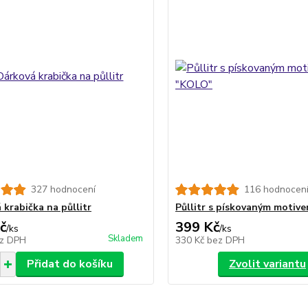
327 hodnocení
116 hodnocen
 krabička na půllitr
Půllitr s pískovaným motiv
č
399 Kč
/
ks
/
ks
Skladem
z DPH
330 Kč
bez DPH
Přidat do košíku
Zvolit variantu