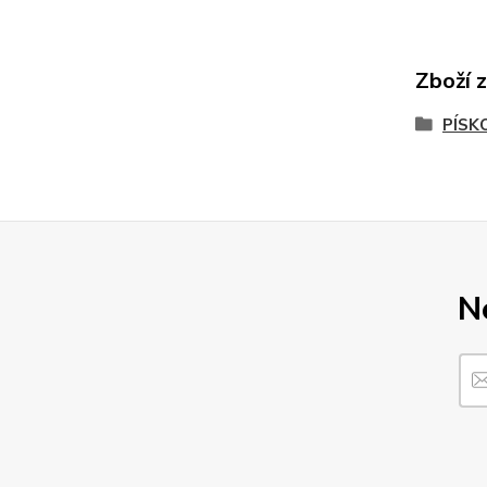
Zboží 
PÍSK
N