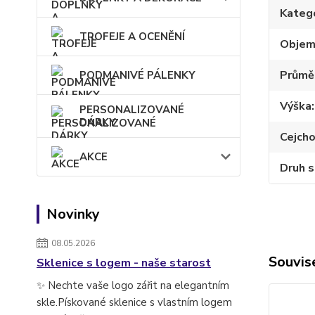
Kateg
TROFEJE A OCENĚNÍ
Obje
Průmě
PODMANIVÉ PÁLENKY
Výška
PERSONALIZOVANÉ
DÁRKY
Cejch
AKCE
Druh s
Novinky
08.05.2026
Souvise
Sklenice s logem - naše starost
✨ Nechte vaše logo zářit na elegantním
skle.Pískované sklenice s vlastním logem