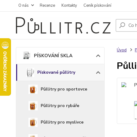
O nás
Recenze
Kontakty
Ceník pískování
Úvod
PÍSKOVÁNÍ SKLA
Půll
Pískované půllitry
Půllitry pro sportovce
Půllitry pro rybáře
Půllitry pro myslivce