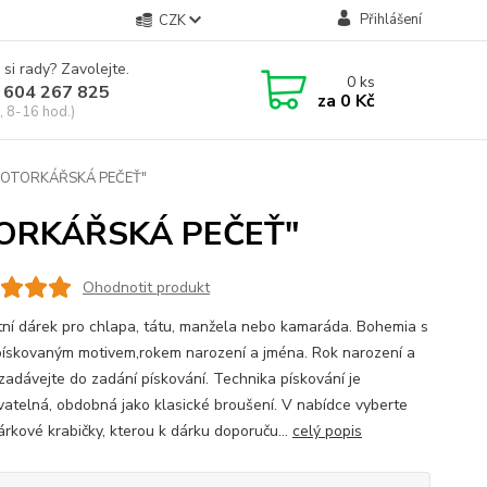
Přihlášení
CZK
 si rady? Zavolejte.
0
ks
 604 267 825
za
0 Kč
, 8-16 hod.)
 "MOTORKÁŘSKÁ PEČEŤ"
OTORKÁŘSKÁ PEČEŤ"
Ohodnotit produkt
tní dárek pro chlapa, tátu, manžela nebo kamaráda. Bohemia s
pískovaným motivem,rokem narození a jména. Rok narození a
zadávejte do zadání pískování. Technika pískování je
atelná, obdobná jako klasické broušení. V nabídce vyberte
árkové krabičky, kterou k dárku doporuču...
celý popis