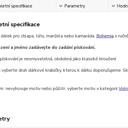
etní specifikace
Parametry
Hodn
tní specifikace
 dárek pro chlapa, tátu, manžela nebo kamaráda.
Bohemia
s ručn
zení a jméno zadávejte do zadání pískování.
pískování je nesmyvatelná, obdobná jako klasické broušení.
 vyberte druh dárkové krabičky, kterou k dárku doporučujeme. Skl
 nevyhovuje motiv nebo půllitr, vyberte motiv v kategorii
Vol
etry