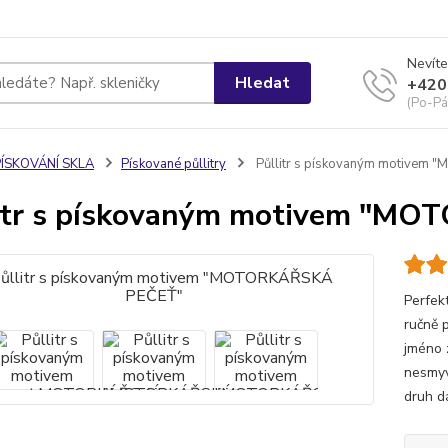
Nevíte
Hledat
+420
(Po-Pá
PÍSKOVÁNÍ SKLA
Pískované půllitry
Půllitr s pískovaným motivem
itr s pískovaným motivem "M
Perfek
ručně 
jméno 
nesmyv
druh d