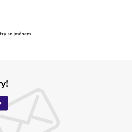
itry se jménem
y!