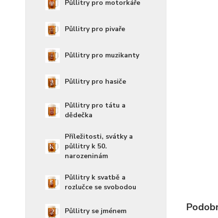
Půllitry pro motorkáře
Půllitry pro pivaře
Půllitry pro muzikanty
Půllitry pro hasiče
Půllitry pro tátu a
dědečka
Příležitosti, svátky a
půllitry k 50.
narozeninám
Půllitry k svatbě a
rozlučce se svobodou
Podobn
Půllitry se jménem