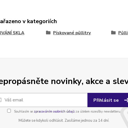
zařazeno v kategoriích
OVÁNÍ SKLA
Pískované půllitry
Půll
epropásněte novinky, akce a slev
Přihlásit se
Souhlasím se
zpracováním osobních údajů
za účelem rozesílky newsletteru.
Můžete se kdykoli odhlásit. Zasíláme jednou za 14 dní.