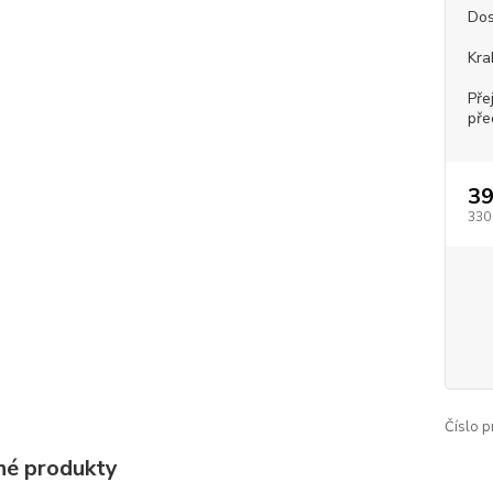
Dos
Kra
Pře
pře
39
330
Číslo p
é produkty