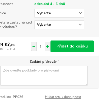
tupnost
odeslání 4 - 6 dnů
bice
jete si zaslat náhled
d výrobou?
9 Kč
/
ks
Přidat do košíku
 Kč
bez DPH
Zadání pískování
roduktu:
PP026
Hlídat cenu / dostupnost