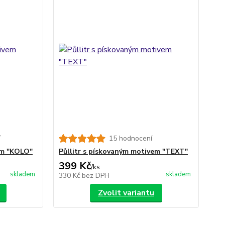
í
15 hodnocení
em "KOLO"
Půllitr s pískovaným motivem "TEXT"
399 Kč
/
ks
skladem
skladem
330 Kč
bez DPH
Zvolit variantu