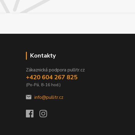
Kontakty
Zákaznická podpora pullitr.cz
+420 604 267 825
(Po-Pá, 8-16 hod.)
info@pullitr.cz