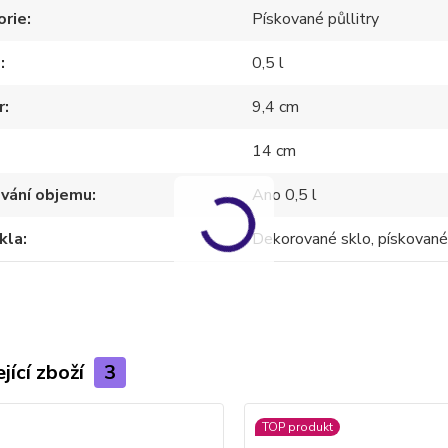
orie
Pískované půllitry
m
0,5 l
r
9,4 cm
14 cm
ování objemu
Ano 0,5 l
kla
Dekorované sklo, pískované
jící zboží
3
TOP produkt