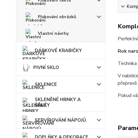
Pískování textu
Kompl
Pískování obrázků
Komple
Vlastní návrhy
Perfektní
DÁRKOVÉ KRABIČKY
Rok naro
Technika 
PIVNÍ SKLO
V nabídce
přepravě.
SKLENICE
Pokud vám
SKLENĚNÉ HRNKY A
ŠÁLKY
SERVÍROVÁNÍ NÁPOJŮ
Param
DOPLŇKY A DEKORACE