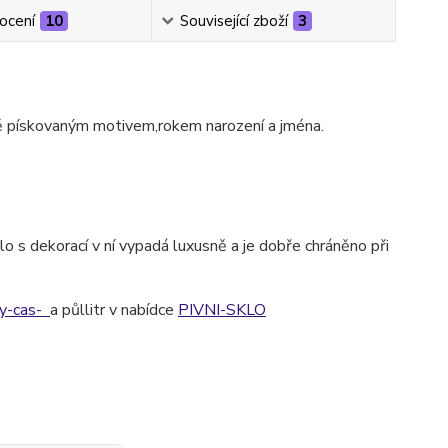
ocení
10
Související zboží
3
ě pískovaným motivem,rokem narození a jména.
o s dekorací v ní vypadá luxusně a je dobře chráněno při
ny-cas-
a půllitr v nabídce
PIVNI-SKLO