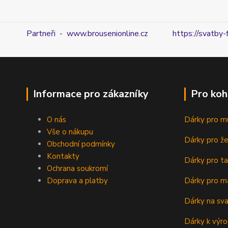
Partneři - www.brousenionline.cz
https://svatby-
Informace pro zákazníky
Pro koh
O nás
Dárky pro m
Vše o nákupu
Dárky pro ž
Obchodní podmínky
Kontakty
Dárky pro ta
Ochrana soukromí
Doprava a platby
Dárky pro m
Dárky na sv
Dárky k výro