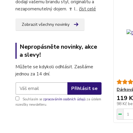
dodají vašemu brandu styl, originalitu a
nezapomenutelný dojem. 🍷 I...
číst celé
Zobrazit všechny novinky
Nepropásněte novinky, akce
a slevy!
Můžete se kdykoli odhlásit. Zasíláme
jednou za 14 dní.
Přihlásit se
Dárková
119 K
Souhlasím se
zpracováním osobních údajů
za účelem
98 Kč
be
rozesílky newsletteru.