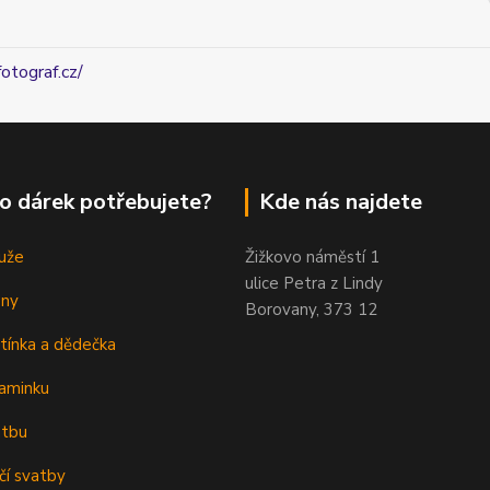
fotograf.cz/
o dárek potřebujete?
Kde nás najdete
uže
Žižkovo náměstí 1
ulice Petra z Lindy
eny
Borovany, 373 12
tínka a dědečka
aminku
atbu
čí svatby