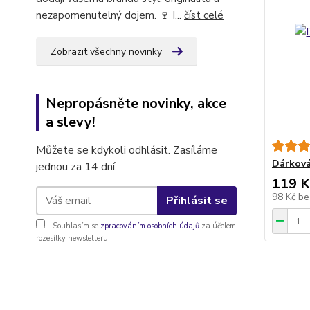
nezapomenutelný dojem. 🍷 I...
číst celé
Zobrazit všechny novinky
Nepropásněte novinky, akce
a slevy!
Můžete se kdykoli odhlásit. Zasíláme
Dárková
jednou za 14 dní.
119 K
98 Kč
be
Přihlásit se
Souhlasím se
zpracováním osobních údajů
za účelem
rozesílky newsletteru.