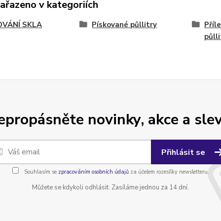
zařazeno v kategoriích
OVÁNÍ SKLA
Pískované půllitry
Příl
půll
epropásněte novinky, akce a slev
Přihlásit se
Souhlasím se
zpracováním osobních údajů
za účelem rozesílky newsletteru.
Můžete se kdykoli odhlásit. Zasíláme jednou za 14 dní.