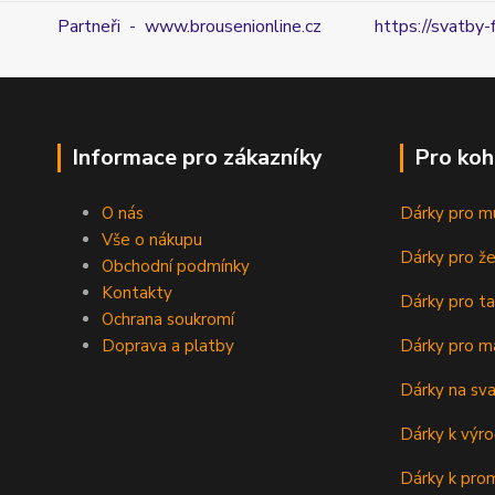
Partneři - www.brousenionline.cz
https://svatby-
Informace pro zákazníky
Pro koh
O nás
Dárky pro m
Vše o nákupu
Dárky pro ž
Obchodní podmínky
Kontakty
Dárky pro ta
Ochrana soukromí
Doprava a platby
Dárky pro m
Dárky na sv
Dárky k výro
Dárky k prom