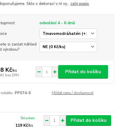
oporučujeme. Sklo s dekorací v ní vy...
celý popis
tupnost
odeslání 4 - 6 dnů
bice
jete si zaslat náhled
d výrobou?
8 Kč
/
ks
Přidat do košíku
 Kč
bez DPH
roduktu:
PP074-6
Hlídat cenu / dostupnost
Skladem
Přidat do košíku
119 Kč
/
ks