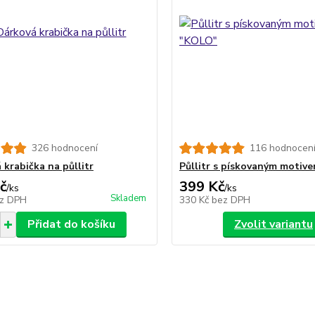
326 hodnocení
116 hodnocen
 krabička na půllitr
Půllitr s pískovaným motiv
č
399 Kč
/
ks
/
ks
Skladem
z DPH
330 Kč
bez DPH
Přidat do košíku
Zvolit variantu