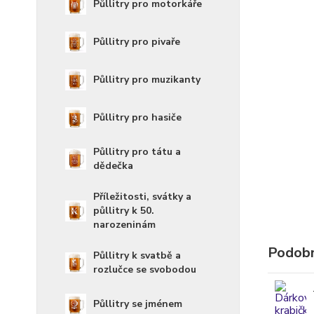
Půllitry pro motorkáře
Půllitry pro pivaře
Půllitry pro muzikanty
Půllitry pro hasiče
Půllitry pro tátu a
dědečka
Příležitosti, svátky a
půllitry k 50.
narozeninám
Podobn
Půllitry k svatbě a
rozlučce se svobodou
Půllitry se jménem