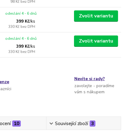
98 Kč
bez DPH
odeslání 4 - 6 dnů
Zvolit variantu
399 Kč
/
ks
330 Kč
bez DPH
odeslání 4 - 6 dnů
Zvolit variantu
399 Kč
/
ks
330 Kč
bez DPH
Nevíte si rady?
cenze
zavolejte - poradíme
kazníci
vám s nákupem
ocení
10
Související zboží
3