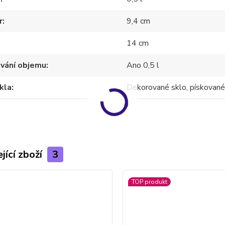
r
9,4 cm
14 cm
ování objemu
Ano 0,5 l
kla
Dekorované sklo, pískované
jící zboží
3
TOP produkt