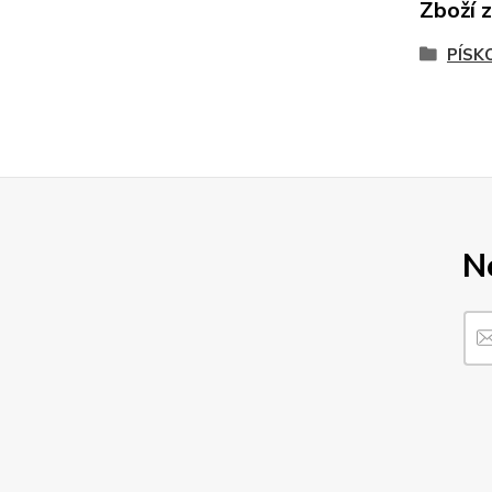
Zboží 
PÍSK
N