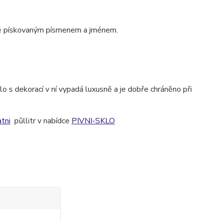
ě pískovaným písmenem a jménem.
o s dekorací v ní vypadá luxusně a je dobře chráněno při
tni
půllitr v nabídce
PIVNI-SKLO