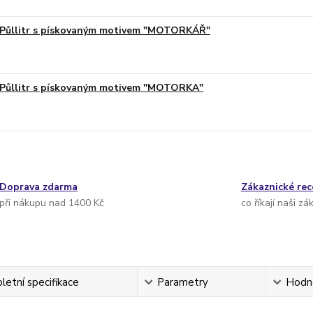
Půllitr s pískovaným motivem "MOTORKÁŘ"
Půllitr s pískovaným motivem "MOTORKA"
Doprava zdarma
Zákaznické re
při nákupu nad 1400 Kč
co říkají naši zá
etní specifikace
Parametry
Hodn