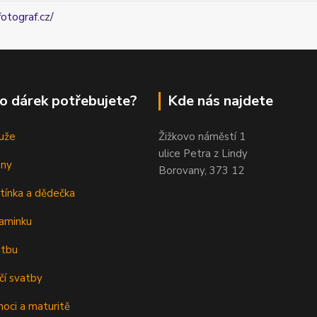
fotograf.cz/
o dárek potřebujete?
Kde nás najdete
uže
Žižkovo náměstí 1
ulice Petra z Lindy
eny
Borovany, 373 12
tínka a dědečka
aminku
atbu
čí svatby
oci a maturitě