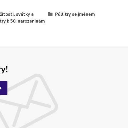
ežitosti, svátky a
Půllitry se jménem
itry k 50. narozeninám
y!