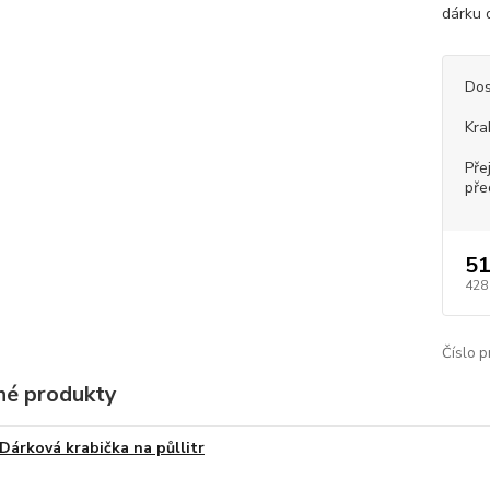
dárku d
Dos
Kra
Pře
pře
51
428
Číslo p
é produkty
Dárková krabička na půllitr