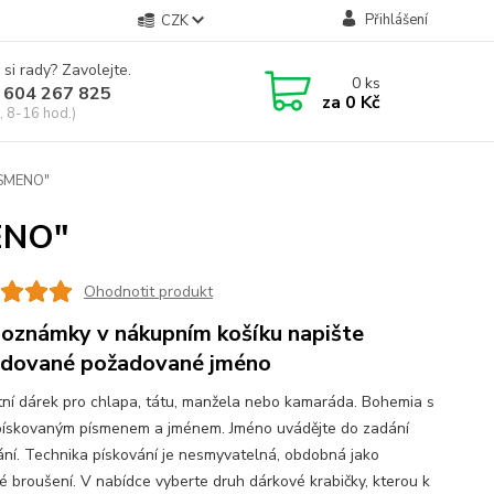
Přihlášení
CZK
 si rady? Zavolejte.
0
ks
 604 267 825
za
0 Kč
, 8-16 hod.)
ÍSMENO"
ENO"
Ohodnotit produkt
oznámky v nákupním košíku napište
dované požadované jméno
tní dárek pro chlapa, tátu, manžela nebo kamaráda. Bohemia s
pískovaným písmenem a jménem. Jméno uvádějte do zadání
ání. Technika pískování je nesmyvatelná, obdobná jako
ké broušení. V nabídce vyberte druh dárkové krabičky, kterou k