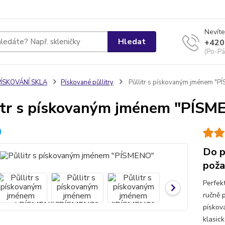
Nevíte
Hledat
+420
(Po-Pá
PÍSKOVÁNÍ SKLA
Pískované půllitry
Půllitr s pískovaným jménem "P
itr s pískovaným jménem "PÍSM
Do p
poža
Perfek
ručně 
pískov
klasic