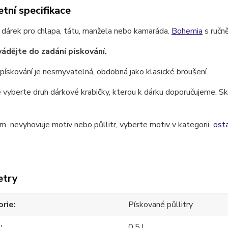
tní specifikace
 dárek pro chlapa, tátu, manžela nebo kamaráda.
Bohemia
s ručn
ádějte do zadání pískování.
pískování je nesmyvatelná, obdobná jako klasické broušení.
 vyberte druh dárkové krabičky, kterou k dárku doporučujeme. Skl
m nevyhovuje motiv nebo půllitr, vyberte motiv v kategorii
osta
etry
orie
Pískované půllitry
m
0,5 l