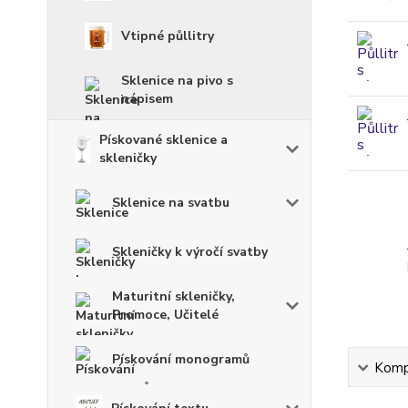
Vtipné půllitry
Sklenice na pivo s
nápisem
Pískované sklenice a
skleničky
Sklenice na svatbu
Skleničky k výročí svatby
Maturitní skleničky,
Promoce, Učitelé
Pískování monogramů
Kompl