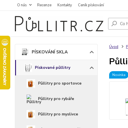
O nás
Recenze
Kontakty
Ceník pískování
Úvod
PÍSKOVÁNÍ SKLA
Půll
Pískované půllitry
Novinka
Půllitry pro sportovce
Půllitry pro rybáře
Půllitry pro myslivce