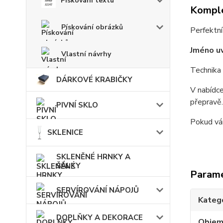
Pískování textu
Komple
Pískování obrázků
Perfektní
Jméno uv
Vlastní návrhy
Technika 
DÁRKOVÉ KRABIČKY
V nabídce
přepravě.
PIVNÍ SKLO
Pokud vá
SKLENICE
SKLENĚNÉ HRNKY A
ŠÁLKY
Param
SERVÍROVÁNÍ NÁPOJŮ
Kateg
DOPLŇKY A DEKORACE
Obje