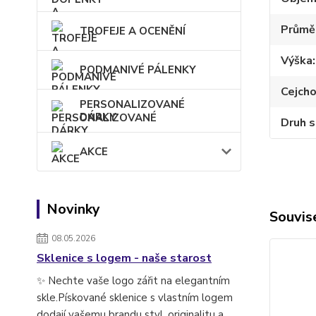
Průmě
TROFEJE A OCENĚNÍ
Výška
PODMANIVÉ PÁLENKY
Cejch
PERSONALIZOVANÉ
DÁRKY
Druh s
AKCE
Novinky
Souvise
08.05.2026
Sklenice s logem - naše starost
✨ Nechte vaše logo zářit na elegantním
skle.Pískované sklenice s vlastním logem
dodají vašemu brandu styl, originalitu a