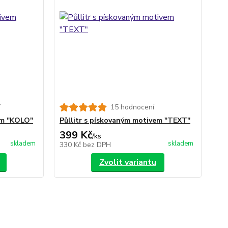
í
15 hodnocení
em "KOLO"
Půllitr s pískovaným motivem "TEXT"
399 Kč
/
ks
skladem
skladem
330 Kč
bez DPH
Zvolit variantu