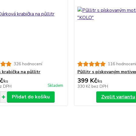
326 hodnocení
116 hodnocen
 krabička na půllitr
Půllitr s pískovaným motiv
č
399 Kč
/
ks
/
ks
Skladem
z DPH
330 Kč
bez DPH
Přidat do košíku
Zvolit variantu