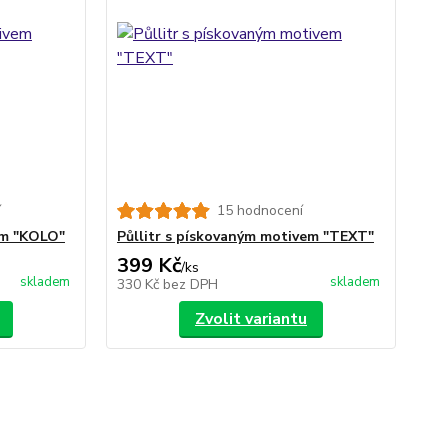
í
15 hodnocení
em "KOLO"
Půllitr s pískovaným motivem "TEXT"
399 Kč
/
ks
skladem
skladem
330 Kč
bez DPH
Zvolit variantu