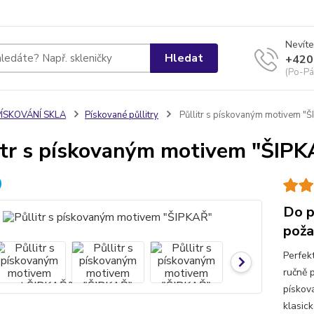
Nevíte
Hledat
+420
(Po-Pá
PÍSKOVÁNÍ SKLA
Pískované půllitry
Půllitr s pískovaným motivem "
itr s pískovaným motivem "ŠIP
Do p
poža
Perfek
ručně 
pískov
klasic