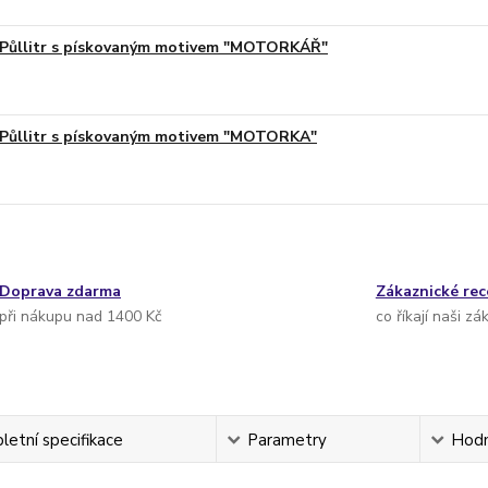
Půllitr s pískovaným motivem "MOTORKÁŘ"
Půllitr s pískovaným motivem "MOTORKA"
Doprava zdarma
Zákaznické re
při nákupu nad 1400 Kč
co říkají naši zá
etní specifikace
Parametry
Hodn