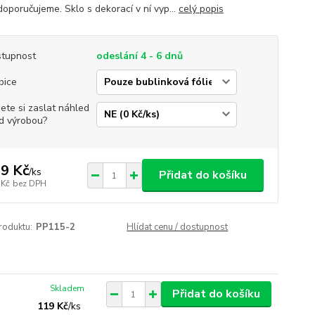
doporučujeme. Sklo s dekorací v ní vyp...
celý popis
tupnost
odeslání 4 - 6 dnů
bice
jete si zaslat náhled
d výrobou?
9 Kč
/
ks
Přidat do košíku
 Kč
bez DPH
roduktu:
PP115-2
Hlídat cenu / dostupnost
Skladem
Přidat do košíku
119 Kč
/
ks