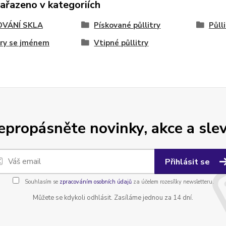
zařazeno v kategoriích
OVÁNÍ SKLA
Pískované půllitry
Půll
try se jménem
Vtipné půllitry
epropásněte novinky, akce a slev
Přihlásit se
Souhlasím se
zpracováním osobních údajů
za účelem rozesílky newsletteru.
Můžete se kdykoli odhlásit. Zasíláme jednou za 14 dní.