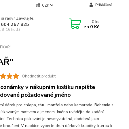
Přihlášení
CZK
 si rady? Zavolejte.
0
ks
 604 267 825
za
0 Kč
, 8-16 hod.)
ŠIPKAŘ"
KAŘ"
Ohodnotit produkt
oznámky v nákupním košíku napište
dované požadované jméno
tní dárek pro chlapa, tátu, manžela nebo kamaráda. Bohemia s
pískovaným motivem a jménem. Jméno uvádějte do zadání
ání. Technika pískování je nesmyvatelná, obdobná jako
ké broušení. V nabídce vyberte druh dárkové krabičky, kterou k