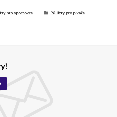
itry pro sportovce
Půllitry pro pivaře
y!