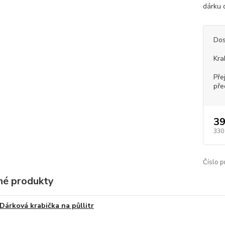
dárku 
Dos
Kra
Pře
pře
39
330
Číslo p
é produkty
Dárková krabička na půllitr