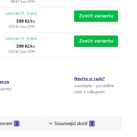
98 Kč
bez DPH
odeslání 4 - 6 dnů
Zvolit variantu
399 Kč
/
ks
330 Kč
bez DPH
odeslání 4 - 6 dnů
Zvolit variantu
399 Kč
/
ks
330 Kč
bez DPH
Nevíte si rady?
cenze
zavolejte - poradíme
kazníci
vám s nákupem
ocení
2
Související zboží
3