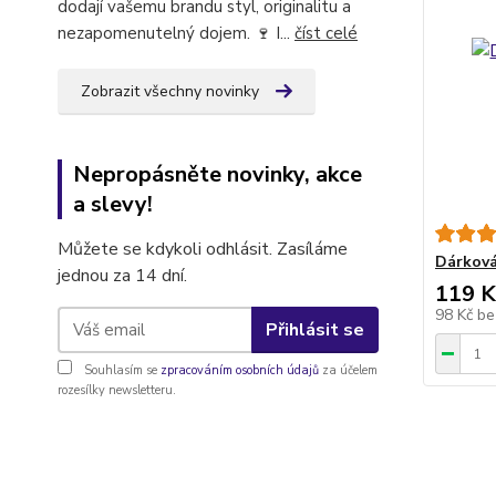
dodají vašemu brandu styl, originalitu a
nezapomenutelný dojem. 🍷 I...
číst celé
Zobrazit všechny novinky
Nepropásněte novinky, akce
a slevy!
Můžete se kdykoli odhlásit. Zasíláme
Dárková
jednou za 14 dní.
119 K
98 Kč
be
Přihlásit se
Souhlasím se
zpracováním osobních údajů
za účelem
rozesílky newsletteru.