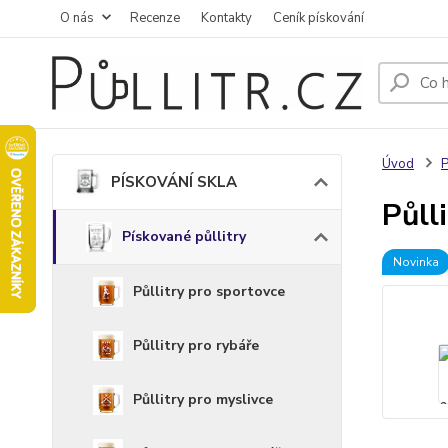
O nás
Recenze
Kontakty
Ceník pískování
Úvod
PÍSKOVÁNÍ SKLA
Půll
Pískované půllitry
Novinka
Půllitry pro sportovce
Půllitry pro rybáře
Půllitry pro myslivce