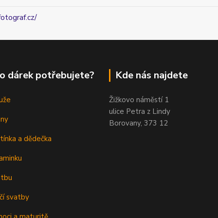
fotograf.cz/
o dárek potřebujete?
Kde nás najdete
uže
Žižkovo náměstí 1
ulice Petra z Lindy
eny
Borovany, 373 12
tínka a dědečka
aminku
atbu
čí svatby
oci a maturitě