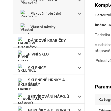
Pískování textu
Komple
Pískování obrázků
Perfektní
Jméno uv
Vlastní návrhy
Technika 
DÁRKOVÉ KRABIČKY
V nabídce
přepravě.
PIVNÍ SKLO
.Pokud vá
SKLENICE
SKLENĚNÉ HRNKY A
ŠÁLKY
Param
SERVÍROVÁNÍ NÁPOJŮ
Kateg
DOPLŇKY A DEKORACE
Obje