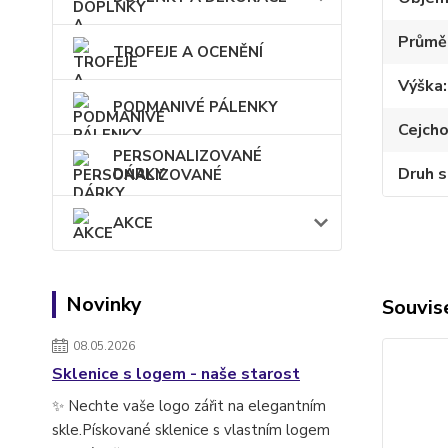
Průmě
TROFEJE A OCENĚNÍ
Výška
PODMANIVÉ PÁLENKY
Cejch
PERSONALIZOVANÉ
Druh s
DÁRKY
AKCE
Novinky
Souvise
08.05.2026
Sklenice s logem - naše starost
✨ Nechte vaše logo zářit na elegantním
skle.Pískované sklenice s vlastním logem