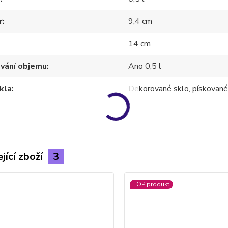
r
9,4 cm
14 cm
ování objemu
Ano 0,5 l
kla
Dekorované sklo, pískované
jící zboží
3
TOP produkt