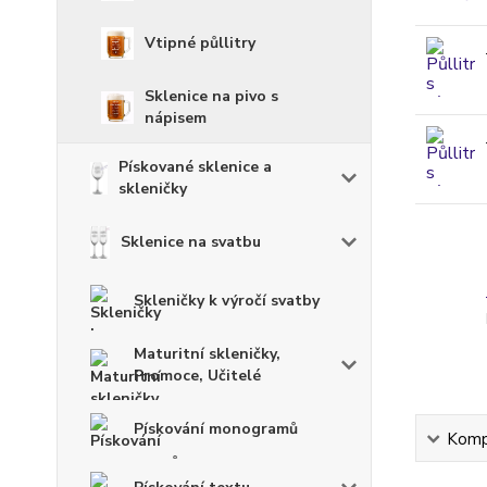
Vtipné půllitry
Sklenice na pivo s
nápisem
Pískované sklenice a
skleničky
Sklenice na svatbu
Skleničky k výročí svatby
Maturitní skleničky,
Promoce, Učitelé
Pískování monogramů
Kompl