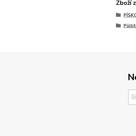
Zboží 
PÍSK
Půlli
N