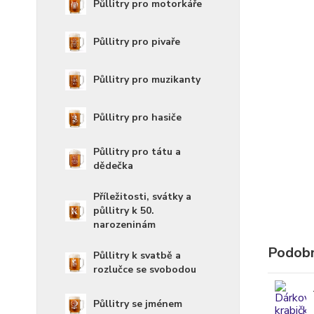
Půllitry pro motorkáře
Půllitry pro pivaře
Půllitry pro muzikanty
Půllitry pro hasiče
Půllitry pro tátu a
dědečka
Příležitosti, svátky a
půllitry k 50.
narozeninám
Podobn
Půllitry k svatbě a
rozlučce se svobodou
Půllitry se jménem