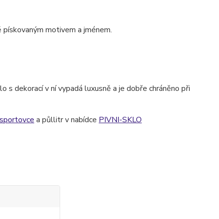
ě pískovaným motivem a jménem.
o s dekorací v ní vypadá luxusně a je dobře chráněno při
-sportovce
a půllitr v nabídce
PIVNI-SKLO