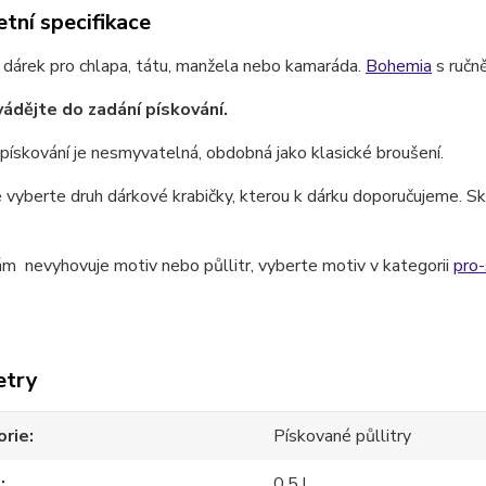
tní specifikace
 dárek pro chlapa, tátu, manžela nebo kamaráda.
Bohemia
s ručn
ádějte do zadání pískování.
pískování je nesmyvatelná, obdobná jako klasické broušení.
 vyberte druh dárkové krabičky, kterou k dárku doporučujeme. Skl
m nevyhovuje motiv nebo půllitr, vyberte motiv v kategorii
pro
etry
orie
Pískované půllitry
m
0,5 l